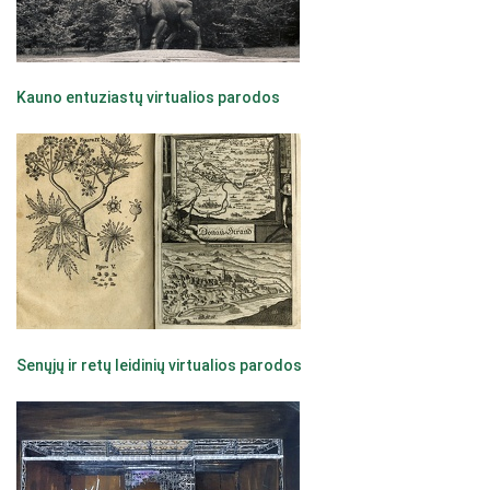
Kauno entuziastų virtualios parodos
Senųjų ir retų leidinių virtualios parodos