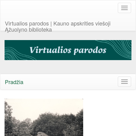
Toggl
naviga
Virtualios parodos | Kauno apskrities viešoji
Ąžuolyno biblioteka
Pradžia
Toggl
naviga