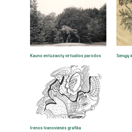
Kauno entuziastų virtualios parodos
Senųjų i
Irenos Ivanovienės grafika