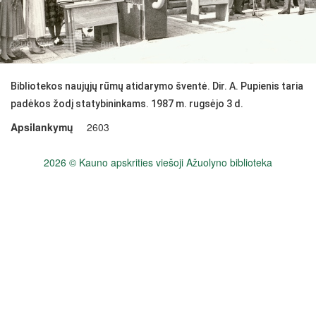
Bibliotekos naujųjų rūmų atidarymo šventė. Dir. A. Pupienis taria
padėkos žodį statybininkams. 1987 m. rugsėjo 3 d.
Apsilankymų
2603
2026 © Kauno apskrities viešoji Ažuolyno biblioteka