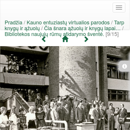
Toggl
naviga
Pradžia
/
Kauno entuziastų virtualios parodos
/
Tarp
knygų ir ąžuolų
/
Čia šnara ąžuolų ir knygų lapai…
/
Bibliotekos naujųjų rūmų atidarymo šventė.
[9/15]