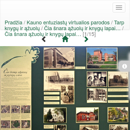
Toggl
naviga
Pradžia
/
Kauno entuziastų virtualios parodos
/
Tarp
knygų ir ąžuolų
/
Čia šnara ąžuolų ir knygų lapai…
/
Čia šnara ąžuolų ir knygų lapai…
[1/15]