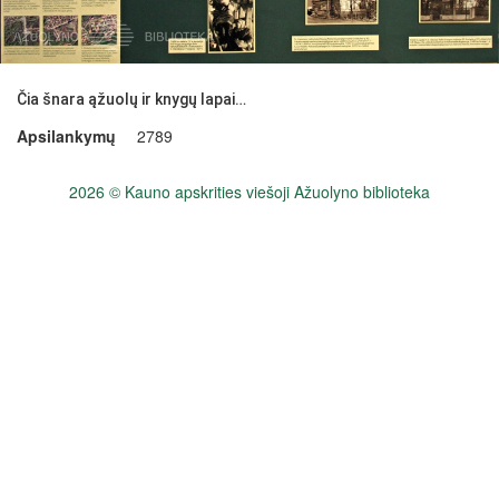
Čia šnara ąžuolų ir knygų lapai…
Apsilankymų
2789
2026 © Kauno apskrities viešoji Ažuolyno biblioteka