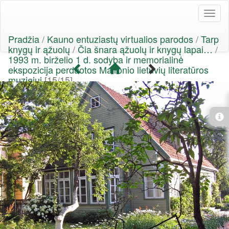
Toggl
naviga
Pradžia
/
Kauno entuziastų virtualios parodos
/
Tarp
knygų ir ąžuolų
/
Čia šnara ąžuolų ir knygų lapai…
/
1993 m. birželio 1 d. sodyba ir memorialinė
ekspozicija perduotos Maironio lietuvių literatūros
muziejui
[15/15]