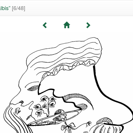
lbis”
[6/48]