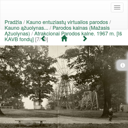
Toggl
naviga
Pradžia
/
Kauno entuziastų virtualios parodos
/
Kauno ąžuolynas...
/
Parodos kalnas (Mažasis
Ąžuolynas)
/
Atrakcionai Parodos kalne. 1967 m. [Iš
KAVB fondų]
[7/10]