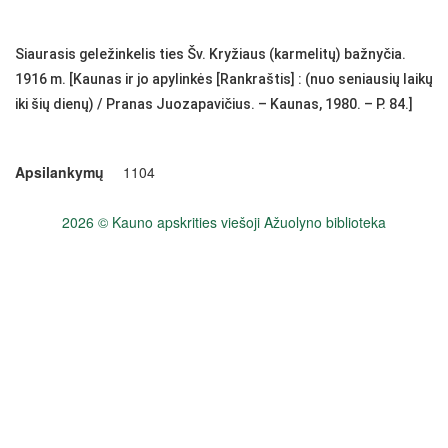
Siaurasis geležinkelis ties Šv. Kryžiaus (karmelitų) bažnyčia.
1916 m. [Kaunas ir jo apylinkės [Rankraštis] : (nuo seniausių laikų
iki šių dienų) / Pranas Juozapavičius. – Kaunas, 1980. – P. 84.]
Apsilankymų
1104
2026 © Kauno apskrities viešoji Ažuolyno biblioteka