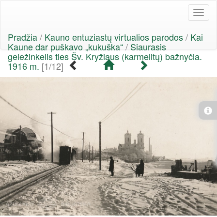
Toggl
naviga
Pradžia
/
Kauno entuziastų virtualios parodos
/
Kai
Kaune dar puškavo „kukuška“
/
Siaurasis
geležinkelis ties Šv. Kryžiaus (karmelitų) bažnyčia.
1916 m.
[1/12]