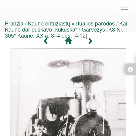
Toggl
naviga
Pradžia
/
Kauno entuziastų virtualios parodos
/
Kai
Kaune dar puškavo „kukuška“
/
Garvežys „K3 Nr.
305“ Kaune. XX a. 3–4 deš.
[4/12]