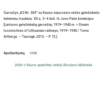
Garvežys „K3 Nr. 304“ su Kauno siaurosios vėžės geležinkelio
keleiviniu traukiniu. XX a. 3–4 deš. Iš Jono Palio kolekcijos
[Lietuvos geležinkelių garvežiai, 1919–1940 m. = Steam
locomotives of Lithuanian railways, 1919–1940 / Toms
Altbergs. – Tauragė, 2012. – P. 72.]
Apsilankymų
1036
2026 © Kauno apskrities viešoji Ažuolyno biblioteka