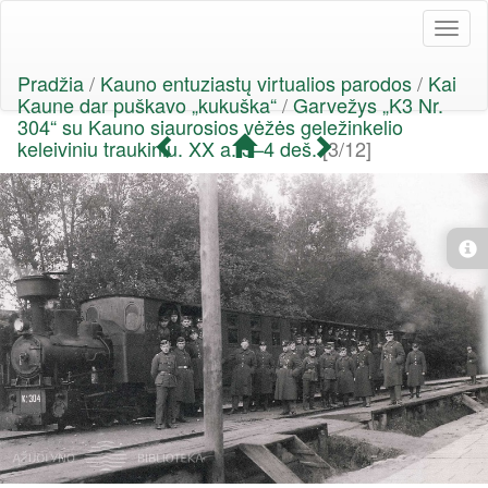
Toggl
naviga
Pradžia
/
Kauno entuziastų virtualios parodos
/
Kai
Kaune dar puškavo „kukuška“
/
Garvežys „K3 Nr.
304“ su Kauno siaurosios vėžės geležinkelio
keleiviniu traukiniu. XX a. 3–4 deš.
[3/12]