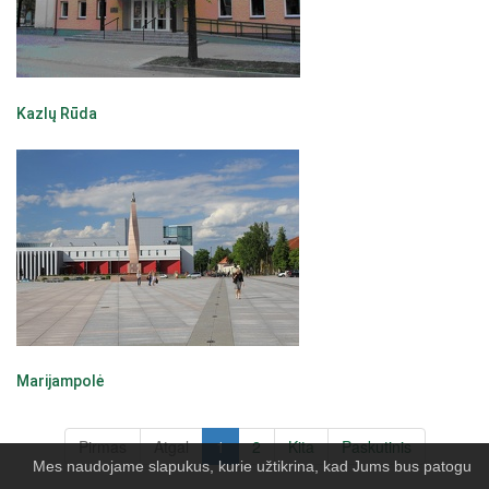
Kazlų Rūda
Marijampolė
Pirmas
Atgal
1
2
Kita
Paskutinis
Mes naudojame slapukus, kurie užtikrina, kad Jums bus patogu