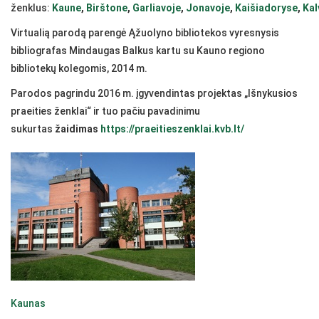
ženklus:
Kaune
,
Birštone
,
Garliavoje
,
Jonavoje
,
Kaišiadoryse
,
Kal
Virtualią parodą parengė Ąžuolyno bibliotekos vyresnysis
bibliografas Mindaugas Balkus kartu su Kauno regiono
bibliotekų kolegomis, 2014 m.
Parodos pagrindu 2016 m. įgyvendintas projektas „Išnykusios
praeities ženklai“ ir tuo pačiu pavadinimu
sukurtas
žaidimas
https://praeitieszenklai.kvb.lt/
Kaunas