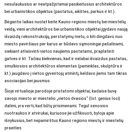
nesulaukusius ar neatpažįstamai pasikeitusius architektūros
bei urbanistikos objektus (pastatus, aikštes, parkus ir kt.).
Bėgantis laikas nuolat keitė Kauno regiono miestų bei miestelių
veidą, vieni architektūros bei urbanistikos objektai įgydavo naują
išvaizdą rekonstrukcijų, perstatymų metu, o kiti dingdavo nuo
miesto paviršiaus per karus ar būdavo sąmoningai pašalinami,
siekiant atlaisvinti vietos naujiems pastatams, praplatinti
gatves ir kt. Tačiau kiekvienas, kad ir nelabai išvaizdus pastatas,
smulkiosios architektūros elementas (paminklas, skulptūra ir
kt.) įaugdavo į vietos gyventojų atmintį, keldavo jiems tam tikras
asociacijas bei jausmus.
Šioje virtualioje parodoje pristatomi objektai, kadaise buvę
savojo miesto ar miestelio „vietos dvasios“ (lot. genius loci)
dalimi, yra verti, kad būtų prisimenami. Tegul senosios
nuotraukos ir atvirukai, kuriuose jie užfiksuoti, byloja apie
išnykusius, bet nepamirštus Kauno regiono miestų ir miestelių
praeities