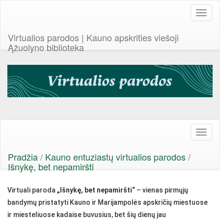
Toggl
naviga
Virtualios parodos | Kauno apskrities viešoji
Ąžuolyno biblioteka
Toggl
naviga
Pradžia
/
Kauno entuziastų virtualios parodos
/
Išnykę, bet nepamiršti
Virtuali paroda
„Išnykę, bet nepamiršti“
– vienas pirmųjų
bandymų pristatyti Kauno ir Marijampolės apskričių miestuose
ir miesteliuose kadaise buvusius, bet šių dienų jau