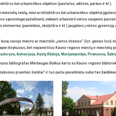
ktūros bei urbanistikos objektus (pastatus, aikštes, parkus ir kt.).
 miestelių veidą, vieni architektūros bei urbanistikos objektai įgydav
o sąmoningai pašalinami, siekiant atlaisvinti vietos naujiems pastatam
 elementas (paminklas, skulptūra ir kt.) įaugdavo į vietos gyventojų a
e buvę savojo miesto ar miestelio „vietos dvasios“ (lot. genius loci) d
ja apie išnykusius, bet nepamirštus Kauno regiono miestų ir miestelių p
iadoryse
,
Kalvarijoje
,
Kazlų Rūdoje
,
Marijampolėje
,
Prienuose
,
Šaki
nysis bibliografas Mindaugas Balkus kartu su Kauno regiono bibliote
ykusios praeities ženklai“ ir tuo pačiu pavadinimu sukurtas
žaidima