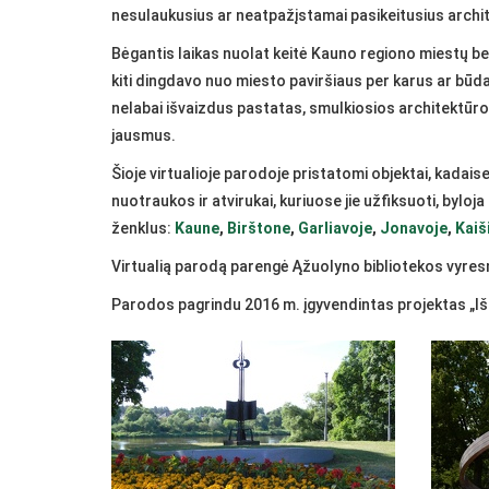
nesulaukusius ar neatpažįstamai pasikeitusius archite
Bėgantis laikas nuolat keitė Kauno regiono miestų bei
kiti dingdavo nuo miesto paviršiaus per karus ar būdav
nelabai išvaizdus pastatas, smulkiosios architektūros
jausmus.
Šioje virtualioje parodoje pristatomi objektai, kadais
nuotraukos ir atvirukai, kuriuose jie užfiksuoti, bylo
ženklus:
Kaune
,
Birštone
,
Garliavoje
,
Jonavoje
,
Kaiš
Virtualią parodą parengė Ąžuolyno bibliotekos vyres
Parodos pagrindu 2016 m. įgyvendintas projektas „Išn