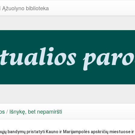
i Ąžuolyno biblioteka
os
/
Išnykę, bet nepamiršti
ųjų bandymų pristatyti Kauno ir Marijampolės apskričių miestuose ir 