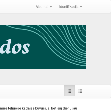
Albumai
Identifikacija
miesteliuose kadaise buvusius, bet šių dienų jau