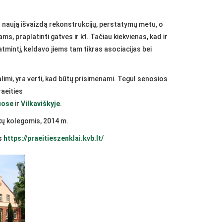
o naują išvaizdą rekonstrukcijų, perstatymų metu, o
s, praplatinti gatves ir kt. Tačiau kiekvienas, kad ir
tmintį, keldavo jiems tam tikras asociacijas bei
alimi, yra verti, kad būtų prisimenami. Tegul senosios
raeities
uose
ir
Vilkaviškyje
.
kų kolegomis, 2014 m.
s
https://praeitieszenklai.kvb.lt/