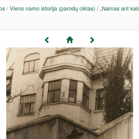
os
/
Vieno namo istorija (parodų ciklas)
/
„Namas ant kal