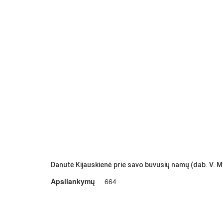
Danutė Kijauskienė prie savo buvusių namų (dab. V. M
Apsilankymų
664