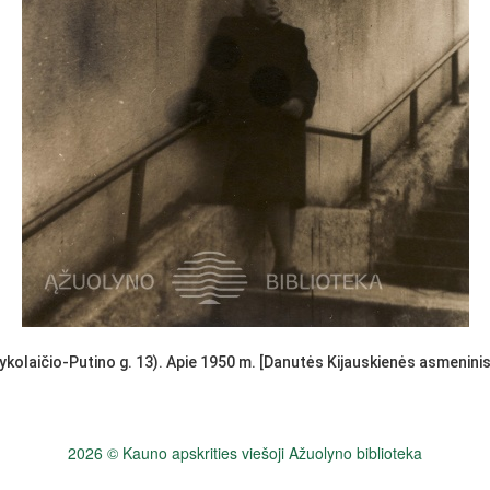
ykolaičio-Putino g. 13). Apie 1950 m. [Danutės Kijauskienės asmenini
2026 © Kauno apskrities viešoji Ažuolyno biblioteka