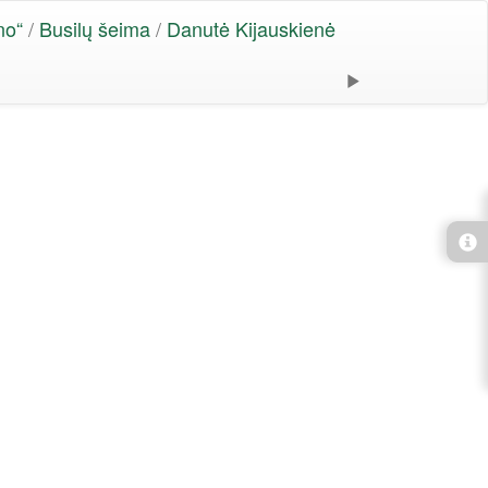
no“
/
Busilų šeima
/
Danutė Kijauskienė