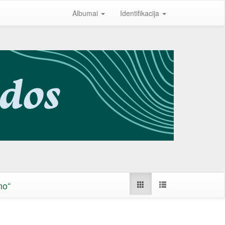
Albumai
Identifikacija
no“