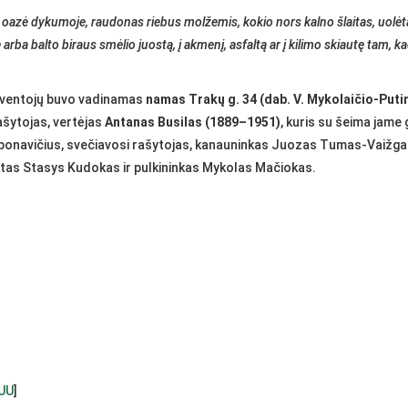
azė dykumoje, raudonas riebus molžemis, kokio nors kalno šlaitas, uolėta 
 arba balto biraus smėlio juostą, į akmenį, asfaltą ar į kilimo skiautę tam, k
 gyventojų buvo vadinamas
namas Trakų g. 34 (dab. V. Mykolaičio-Putin
šytojas, vertėjas
Antanas Busilas (1889–1951)
, kuris su šeima jam
ponavičius, svečiavosi rašytojas, kanauninkas Juozas Tumas-Vaižgan
tas Stasys Kudokas ir pulkininkas Mykolas Mačiokas.
UU
]