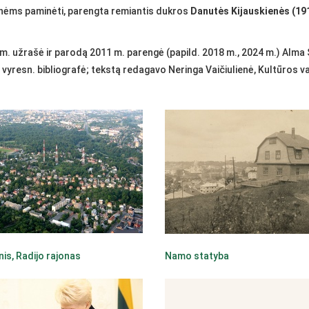
inėms paminėti, parengta remiantis dukros
Danutės Kijauskienės (1
 užrašė ir parodą 2011 m. parengė (papild. 2018 m., 2024 m.) Alma 
 vyresn. bibliografė; tekstą redagavo Neringa Vaičiulienė, Kultūros 
nis, Radijo rajonas
Namo statyba