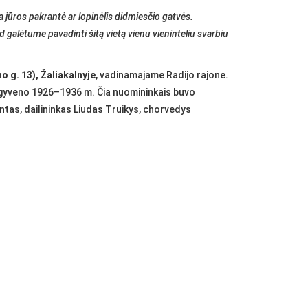
jūros pakrantė ar lopinėlis didmiesčio gatvės.
ad galėtume pavadinti šitą vietą vienu vieninteliu svarbiu
o g. 13), Žaliakalnyje
, vadinamajame Radijo rajone.
e gyveno 1926–1936 m. Čia nuomininkais buvo
tas, dailininkas Liudas Truikys, chorvedys