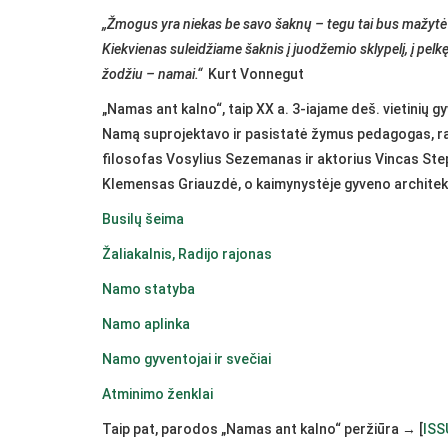
„Žmogus yra niekas be savo šaknų – tegu tai bus mažytė o
Kiekvienas suleidžiame šaknis į juodžemio sklypelį, į pelkę
žodžiu – namai.“
Kurt Vonnegut
„Namas ant kalno“, taip XX a. 3-iajame deš. vietinių
Namą suprojektavo ir pasistatė žymus pedagogas, ra
filosofas Vosylius Sezemanas ir aktorius Vincas Ste
Klemensas Griauzdė, o kaimynystėje gyveno architek
Busilų šeima
Žaliakalnis, Radijo rajonas
Namo statyba
Namo aplinka
Namo gyventojai ir svečiai
Atminimo ženklai
Taip pat, parodos „Namas ant kalno“ peržiūra →
[
ISS