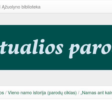
i Ąžuolyno biblioteka
os
/
Vieno namo istorija (parodų ciklas)
/
„Namas ant kal