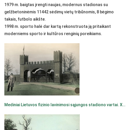
1979 m. baigtas įrengti naujas, modernus stadionas su
gelžbetoninėmis 11442 sėdimų vietų tribūnomis, 8 bėgimo
takais, futbolo aikšte.
1998 m. sporto halė dar kartą rekonstruota ją pritaikant
moderniems sporto ir kultūros renginių poreikiams.
Mediniai Lietuvos fizinio lavinimosi sąjungos stadiono vartai. XX a. 4 deš. pr. Fotogr. J. Stanišauskas [?] [Iš KAVB fondų]