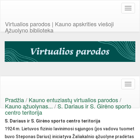
Toggl
naviga
Virtualios parodos | Kauno apskrities viešoji
Ąžuolyno biblioteka
Toggl
naviga
Pradžia
/
Kauno entuziastų virtualios parodos
/
Kauno ąžuolynas...
/
S. Dariaus ir S. Girėno sporto
centro teritorija
S. Dariaus ir S. Girėno sporto centro teritorija
1924 m. Lietuvos fizinio lavinimosi sąjungos (jos vadovu tuomet
buvo Steponas Darius) iniciatyva Žaliakalnio ąžuolyne pradėtas