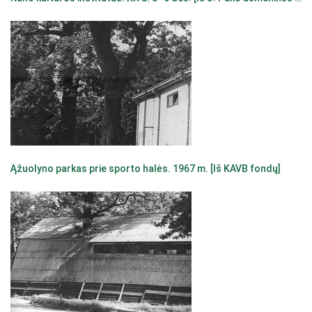
Ąžuolyno parkas prie sporto halės. 1967 m. [Iš KAVB fondų]