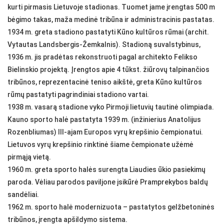
kurti pirmasis Lietuvoje stadionas. Tuomet jame įrengtas 500 m
bėgimo takas, maža medinė tribūna ir administracinis pastatas.
1934 m. greta stadiono pastatyti Kūno kultūros rūmai (archit.
Vytautas Landsbergis-Žemkalnis). Stadioną suvalstybinus,
1936 m. jis pradėtas rekonstruoti pagal architekto Felikso
Bielinskio projektą. Įrengtos apie 4 tūkst. žiūrovų talpinančios
tribūnos, reprezentacinė teniso aikštė, greta Kūno kultūros
rūmų pastatyti pagrindiniai stadiono vartai.
1938 m. vasarą stadione vyko Pirmoji lietuvių tautinė olimpiada.
Kauno sporto halė pastatyta 1939 m. (inžinierius Anatolijus
Rozenbliumas) III-ajam Europos vyrų krepšinio čempionatui.
Lietuvos vyrų krepšinio rinktinė šiame čempionate užėmė
pirmąją vietą.
1960 m. greta sporto halės surengta Liaudies ūkio pasiekimų
paroda. Vėliau parodos paviljone įsikūrė Pramprekybos baldų
sandėliai.
1962 m. sporto halė modernizuota – pastatytos gelžbetoninės
tribūnos, įrengta apšildymo sistema.