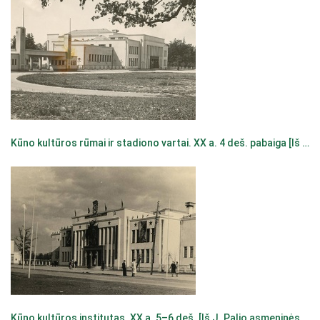
Kūno kultūros rūmai ir stadiono vartai. XX a. 4 deš. pabaiga [Iš N. Mikelionio asmeninės kolekcijos]
Kūno kultūros institutas. XX a. 5–6 deš. [Iš J. Palio asmeninės kolekcijos]