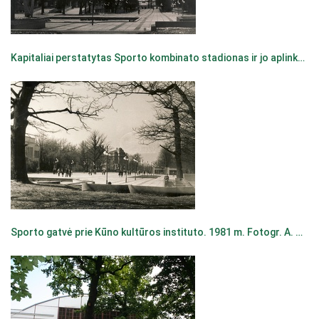
Kapitaliai perstatytas Sporto kombinato stadionas ir jo aplinka. 1980 m. Fotogr. A. Pleskačiauskas [Iš KAVB fondų]
Sporto gatvė prie Kūno kultūros instituto. 1981 m. Fotogr. A. Pleskačiauskas [Iš KAVB fondų]