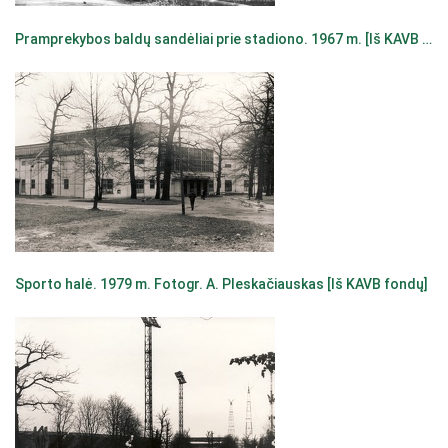
Pramprekybos baldų sandėliai prie stadiono. 1967 m. [Iš KAVB fondų]
Sporto halė. 1979 m. Fotogr. A. Pleskačiauskas [Iš KAVB fondų]