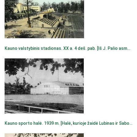
Kauno valstybinis stadionas. XX a. 4 deš. pab. [Iš J. Palio asmeninės kolekcijos]
Kauno sporto halė. 1939 m. [Halė, kurioje žaidė Lubinas ir Sabonis : 1939–1989 / Vidas Mačiulis, Vytautas Gudelis. – Kaunas, 1989. – P. 11.]