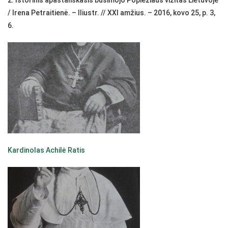
2. Istorinis apaštališkasis būsimojo Popiežiaus vizitas Lietuvoje
/ Irena Petraitienė. – Iliustr. // XXI amžius. – 2016, kovo 25, p. 3,
6.
Kardinolas Achilė Ratis