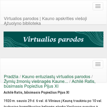
Toggl
naviga
Virtualios parodos | Kauno apskrities viešoji
Ąžuolyno biblioteka
Toggl
naviga
Pradžia
/
Kauno entuziastų virtualios parodos
/
Žymių žmonių viešnagės Kaune...
/
Achilė Ratis,
būsimasis Popiežius Pijus XI
Achilė Ratis, būsimasis Popiežius Pijus XI
1920 m. sausio 29 d. 6 val. iš Vilniaus į Kauną traukiniu po 10 val.
trukusios komplikuotos kelionės atvyko Varšuvos nuncijus ir