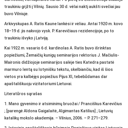
traukiniu grįžti į Vilnių. Sausio 30 d. vėlai naktį aukšti svečiai jau
buvo Vilniuje.
Arkivyskupas A. Ratis Kaune lankėsi ir vėliau. Antai 1920 m. kovo
18–19 d. jis nakvojo vysk. P. Karevičiaus rezidencijoje, po to
traukiniu išvyko į Latviją.
Kai 1922 m. vasario 6 d. kardinolas A. Ratis buvo išrinktas
popiežiumi, Žemaičių kunigų seminarijos rektorius J. Mačiulis-
Maironis didžiojoje seminarijos salėje ties Katedra pastatė
marmuro lentą su lotynišku tekstu, skelbiančiu, kad iš šios
vietos yra kalbėjęs popiežius Pijus XI, tebebūdamas dar
apaštališkuoju vizitatoriumi Lietuvai.
Literatūros sąrašas
1. Mano gyvenimo ir atsiminimų bruožai / Pranciškus Karevičius
; [parengė Aldona Gaigalaitė, Algimantas Katilius] ; Lietuvių
katalikų mokslo akademija. – Vilnius, 2006. – P. 271–279.