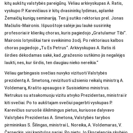
kitų aukštų valstybės pareigūnų. Vėliau arkivyskupas A. Ratis,
vyskupo P. Karevičiaus ir kitų dvasininkų lydimas, aplankė
Žemaičių kunigų seminariją. Ten jį sutiko rektorius prel. Jonas
Mačiulis-Maironis. Išpuoštoje salėje jau laukė susirinkę
profesoriai ir klierikų choras, kuris pagiedojo „Gratulamur Tibi“.
Maironis lotyniškai tarė sveikinimo žodį. Po rektoriaus kalbos
choras pagiedojo „Tu Es Petrus“. Arkivyskupas A. Ratis iš
širdies dėkodamas sakė, kad „gražesnio sutikimo jis negalėjęs
laukti, nes, kur širdis, ten daugiau nieko nereikia.“
Vėliau garbingasis svečias nuvyko vizituoti Valstybės
prezidentą A. Smetoną, revizituoti užsienio reikalų ministrą A.
Voldemarą, Krašto apsaugos ir Susisiekimo ministrus.
Netrukus su atsakomuoju vizitu atvyko Prezidentas, ministrai ir
kiti svečiai. Po to aukštajam svečiui pagerbti vyskupas P.
Karevičius suruošė iškilmingus pietus, kuriuose dalyvavo
Valstybės Prezidentas A. Smetona, Valstybės tarybos
pirmininkas S. Šilingas, ministrai L. Noreika, A. Voldemaras, V.
Čarneckis, visi kapitulos nariai. Po pietų Jo Ekscelencija skubėjo