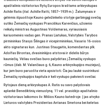
apaštalinis vizitatorius Rytų Europos kraštams arkivyskupas
Achilė Ratis (ital. Achille Ratti; 1857–1939 m.). Žalumynais ir
gėlėmis išpuoštoje Kauno geležinkelio stotyje garbingąjį svečią
sutiko Žemaičių vyskupas Pranciškus Karevičius, užsienio
reikalų ministras Augustinas Voldemaras, vyriausiasis
kariuomenės vadas gen. Pranas Liatukas, Valstybės Tarybos
pirmininkas Stasys Šilingas ir vicepirmininkas, Vasario 16-osios
akto signataras kun. Justinas Staugaitis, komendantas plk.
Adolfas Birontas, dvasininkijos atstovai ir didelis būrys
kauniečių. Vėliau svečias buvo palydėtas į Žemaičių vyskupo
rūmus (dab. M. Valančiaus g. 6, Kauno arkivyskupijos muziejus),
kur jam buvo paruošta vieta apsistoti. Čia jau laukė susirinkusi
Žemaičių vyskupijos kapitula ir keli vyskupo pakviesti svečiai.
Rytojaus dieną arkivyskupas A. Ratis su savo palydovais
aplankė Benediktinių vienuolyną. 11 val. prasidėjo apaštalinio
vizitatoriaus laikomos šv. Mišios Kauno katedroje. Į jas atvyko
Lietuvos valstybės Prezidentas Antanas Smetona bei keletas