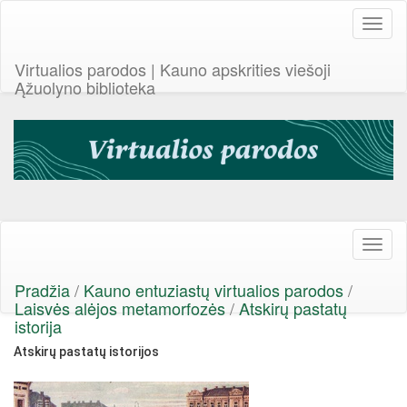
Toggl
naviga
Virtualios parodos | Kauno apskrities viešoji
Ąžuolyno biblioteka
Toggl
naviga
Pradžia
/
Kauno entuziastų virtualios parodos
/
Laisvės alėjos metamorfozės
/
Atskirų pastatų
istorija
Atskirų pastatų istorijos