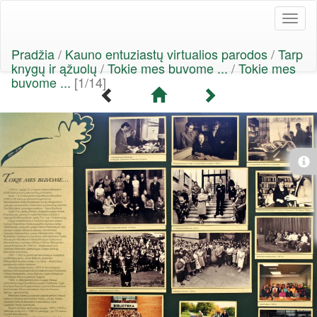
Toggl
naviga
Pradžia
/
Kauno entuziastų virtualios parodos
/
Tarp
knygų ir ąžuolų
/
Tokie mes buvome ...
/
Tokie mes
buvome ...
[1/14]