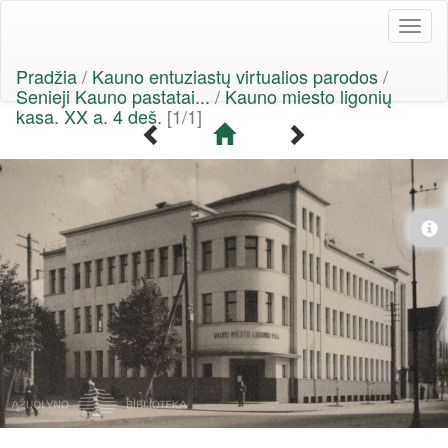
Toggl
naviga
Pradžia
/
Kauno entuziastų virtualios parodos
/
Senieji Kauno pastatai...
/
Kauno miesto ligonių
kasa. XX a. 4 deš.
[1/1]