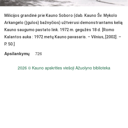
Milicijos grandinė prie Kauno Soboro (dab. Kauno Šv. Mykolo
Arkangelo (Įgulos) bažnyčios) užtvėrusi demonstrantams kelią
Kauno saugumo pastato link. 1972 m. gegužės 18 d. [Romo
Kalantos auka : 1972 metų Kauno pavasaris. – Vilnius, [2002]. –
P. 50.]
Apsilankymų
726
2026 © Kauno apskrities viešoji Ažuolyno biblioteka