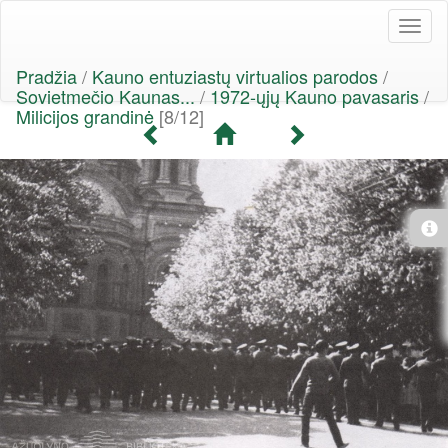
Toggl
naviga
Pradžia
/
Kauno entuziastų virtualios parodos
/
Sovietmečio Kaunas...
/
1972-ųjų Kauno pavasaris
/
Milicijos grandinė
[8/12]