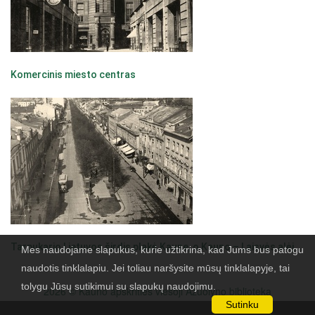
Komercinis miesto centras
Tarpukario Lietuvos širdis plakė Kaune, o Kauno – Laisvės alėjoje
Mes naudojame slapukus, kurie užtikrina, kad Jums bus patogu
naudotis tinklalapiu. Jei toliau naršysite mūsų tinklalapyje, tai
tolygu Jūsų sutikimui su slapukų naudojimu.
2026 © Kauno apskrities viešoji Ažuolyno biblioteka
Sutinku