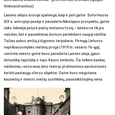
Aleksandravičius)
Laisvės alėjos istorija spalvinga, kaip ir pati gatvė. Suformuota
XIX a. antrojoje pusėje ir pavadinta Nikolajaus prospektu, gatvė
laiko tėkmėje patyrė įvairių metamorfozių – keitėsi ne tik jos
vaizdas, bet ir pavadinimai, kuriuos parinkdavo naujoji valdžia.
Tačiau aukso amžių ji išgyveno tarpukariu. Pirmųjų Lietuvos
nepriklausomybės metinių proga (1919 m. vasario 16-ąją),
centrinė miesto gatvė buvo pavadinta Laisvės alėja, įgavo
lietuvišką tapatybę ir tapo Kauno simboliu. Čia telkėsi bankai,
viešbučiai, restoranai, kino teatrai, prašmatnios parduotuvės
bei kiti paslaugų sferos objektai. Gatvė buvo mėgstama
kauniečių ir miesto svečių susitikimų, pasivaikščiojimų vieta.