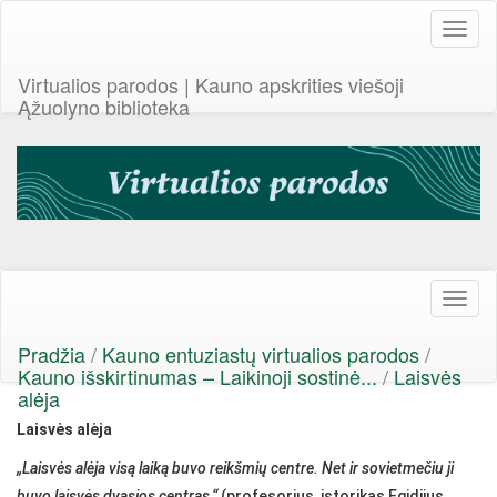
Toggl
naviga
Virtualios parodos | Kauno apskrities viešoji
Ąžuolyno biblioteka
Toggl
naviga
Pradžia
/
Kauno entuziastų virtualios parodos
/
Kauno išskirtinumas – Laikinoji sostinė...
/
Laisvės
alėja
Laisvės alėja
„Laisvės alėja visą laiką buvo reikšmių centre. Net ir sovietmečiu ji
buvo laisvės dvasios centras.“
(profesorius, istorikas Egidijus