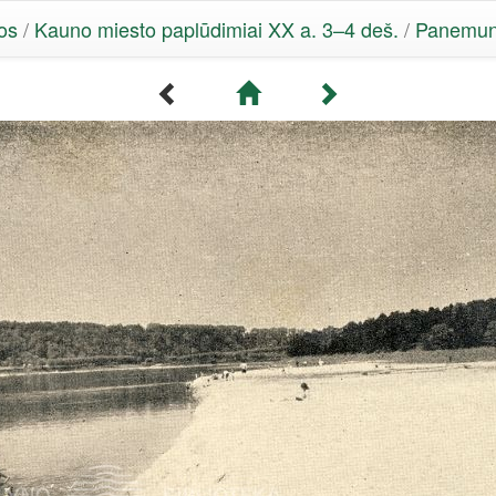
os
/
Kauno miesto paplūdimiai XX a. 3–4 deš.
/
Panemun