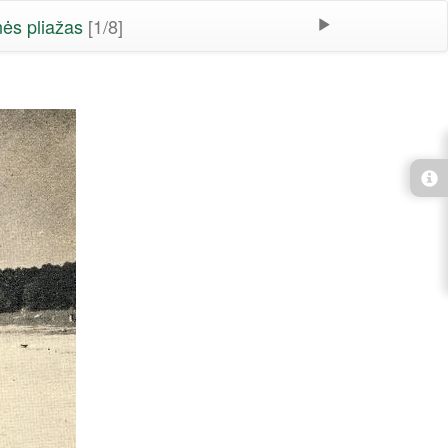
ės pliažas
[1/8]