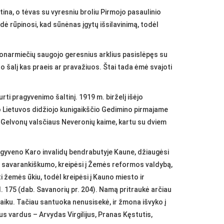
ina, o tėvas su vyresniu broliu Pirmojo pasaulinio
rūpinosi, kad sūnėnas įgytų išsilavinimą, todėl
donarmiečių saugojo geresnius arklius pasislėpęs su
ro šalį kas praeis ar pravažiuos. Štai tada ėmė svajoti
ti pragyvenimo šaltinį. 1919 m. birželį išėjo
vo Lietuvos didžiojo kunigaikščio Gedimino pirmajame
as Gelvonų valsčiaus Neveronių kaime, kartu su dviem
sigyveno Karo invalidų bendrabutyje Kaune, džiaugėsi
 savarankiškumo, kreipėsi į Žemės reformos valdybą,
emės ūkiu, todėl kreipėsi į Kauno miesto ir
175 (dab. Savanorių pr. 204). Namą pritraukė arčiau
aiku. Tačiau santuoka nenusisekė, ir žmona išvyko į
bus vardus – Arvydas Virgilijus, Pranas Kęstutis,