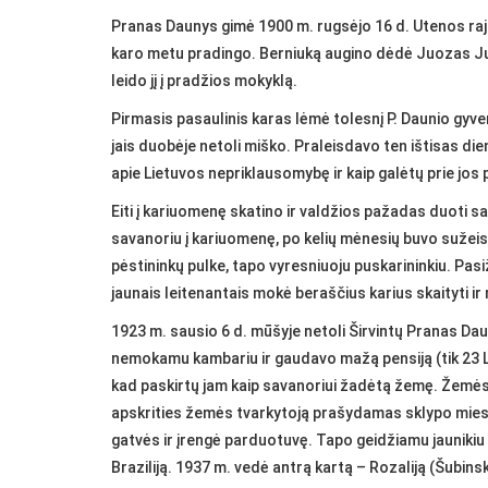
Pranas Daunys gimė 1900 m. rugsėjo 16 d. Utenos rajon
karo metu pradingo. Berniuką augino dėdė Juozas Juo
leido jį į pradžios mokyklą.
Pirmasis pasaulinis karas lėmė tolesnį P. Daunio gyv
jais duobėje netoli miško. Praleisdavo ten ištisas die
apie Lietuvos nepriklausomybę ir kaip galėtų prie jos p
Eiti į kariuomenę skatino ir valdžios pažadas duoti sa
savanoriu į kariuomenę, po kelių mėnesių buvo sužeist
pėstininkų pulke, tapo vyresniuoju puskarininkiu. Pas
jaunais leitenantais mokė beraščius karius skaityti ir 
1923 m. sausio 6 d. mūšyje netoli Širvintų Pranas Da
nemokamu kambariu ir gaudavo mažą pensiją (tik 23 L
kad paskirtų jam kaip savanoriui žadėtą žemę. Žemės
apskrities žemės tvarkytoją prašydamas sklypo miest
gatvės ir įrengė parduotuvę. Tapo geidžiamu jaunikiu
Braziliją. 1937 m. vedė antrą kartą – Rozaliją (Šubinsk