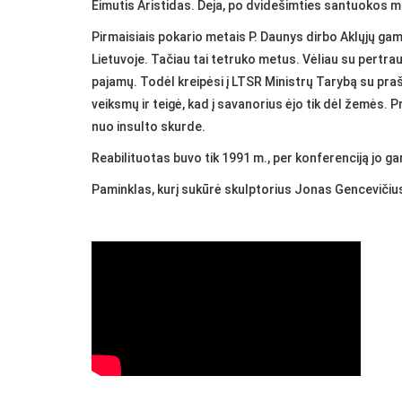
Eimutis Aristidas. Deja, po dvidešimties santuokos 
Pirmaisiais pokario metais P. Daunys dirbo Aklųjų ga
Lietuvoje. Tačiau tai tetruko metus. Vėliau su pert
pajamų. Todėl kreipėsi į LTSR Ministrų Tarybą su pra
veiksmų ir teigė, kad į savanorius ėjo tik dėl žemės. 
nuo insulto skurde.
Reabilituotas buvo tik 1991 m., per konferenciją jo garb
Paminklas, kurį sukūrė skulptorius Jonas Gencevičius