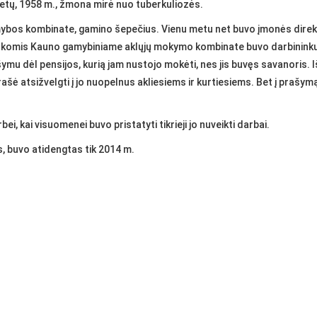
metų, 1958 m., žmona mirė nuo tuberkuliozės.
mybos kombinate, gamino šepečius. Vienu metu net buvo įmonės direkto
raukomis Kauno gamybiniame aklųjų mokymo kombinate buvo darbininku 
šymu dėl pensijos, kurią jam nustojo mokėti, nes jis buvęs savanoris
Prašė atsižvelgti į jo nuopelnus akliesiems ir kurtiesiems. Bet į praš
ei, kai visuomenei buvo pristatyti tikrieji jo nuveikti darbai.
, buvo atidengtas tik 2014 m.