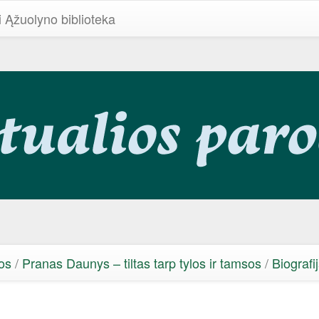
i Ąžuolyno biblioteka
os
/
Pranas Daunys – tiltas tarp tylos ir tamsos
/
Biografi