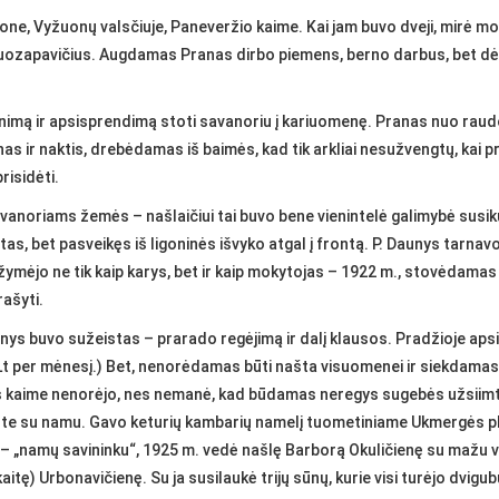
e, Vyžuonų valsčiuje, Paneveržio kaime. Kai jam buvo dveji, mirė mot
zapavičius. Augdamas Pranas dirbo piemens, berno darbus, bet dėdė 
enimą ir apsisprendimą stoti savanoriu į kariuomenę. Pranas nuo rau
nas ir naktis, drebėdamas iš baimės, kad tik arkliai nesužvengtų, kai p
risidėti.
vanoriams žemės – našlaičiui tai buvo bene vienintelė galimybė susikur
as, bet pasveikęs iš ligoninės išvyko atgal į frontą. P. Daunys tarna
ižymėjo ne tik kaip karys, bet ir kaip mokytojas – 1922 m., stovėdam
rašyti.
unys buvo sužeistas – prarado regėjimą ir dalį klausos. Pradžioje ap
t per mėnesį.) Bet, nenorėdamas būti našta visuomenei ir siekdamas
 kaime nenorėjo, nes nemanė, kad būdamas neregys sugebės užsiimti ž
e su namu. Gavo keturių kambarių namelį tuometiniame Ukmergės pl. 
 – „namų savininku“, 1925 m. vedė našlę Barborą Okuličienę su mažu v
aitę) Urbonavičienę. Su ja susilaukė trijų sūnų, kurie visi turėjo dvigu