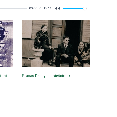
00:00
15:11
Mute
iumi
Pranas Daunys su viešniomis