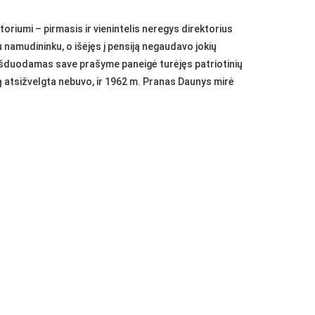
riumi – pirmasis ir vienintelis neregys direktorius
namudininku, o išėjęs į pensiją negaudavo jokių
. Išduodamas save prašyme paneigė turėjęs patriotinių
ymą atsižvelgta nebuvo, ir 1962 m. Pranas Daunys mirė