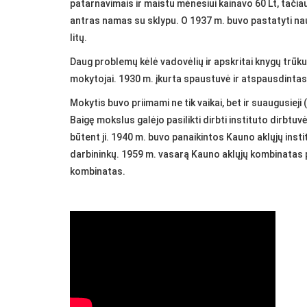
patarnavimais ir maistu mėnesiui kainavo 60 Lt, tači
antras namas su sklypu. O 1937 m. buvo pastatyti nauji
litų.
Daug problemų kėlė vadovėlių ir apskritai knygų trūku
mokytojai. 1930 m. įkurta spaustuvė ir atspausdintas 
Mokytis buvo priimami ne tik vaikai, bet ir suaugusieji
Baigę mokslus galėjo pasilikti dirbti instituto dirb
būtent ji. 1940 m. buvo panaikintos Kauno aklųjų ins
darbininkų. 1959 m. vasarą Kauno aklųjų kombinatas 
kombinatas.