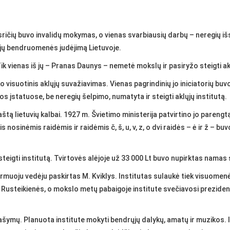
 sričių buvo invalidų mokymas, o vienas svarbiausių darbų – neregių iš
ųjų bendruomenės judėjimą Lietuvoje.
 Tik vienas iš jų – Pranas Daunys – nemetė mokslų ir pasiryžo steigti 
visuotinis aklųjų suvažiavimas. Vienas pagrindinių jo iniciatorių bu
gos įstatuose, be neregių šelpimo, numatyta ir steigti aklųjų institutą.
štą lietuvių kalbai. 1927 m. Švietimo ministerija patvirtino jo parengt
 nosinėmis raidėmis ir raidėmis č, š, u, v, z, o dvi raidės – ė ir ž – buvo
teigti institutą. Tvirtovės alėjoje už 33 000 Lt buvo nupirktas namas
Pirmuoju vedėju paskirtas M. Kviklys. Institutas sulaukė tiek visuomen
 Rusteikienės, o mokslo metų pabaigoje institute svečiavosi preziden
ašymų. Planuota institute mokyti bendrųjų dalykų, amatų ir muzikos. 