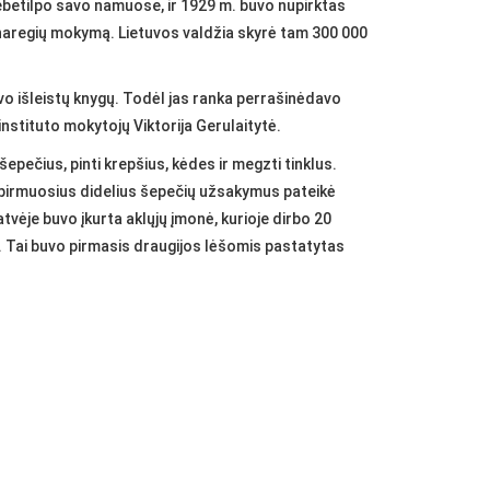
nebetilpo savo namuose, ir 1929 m. buvo nupirktas
silpnaregių mokymą. Lietuvos valdžia skyrė tam 300 000
uvo išleistų knygų. Todėl jas ranka perrašinėdavo
nstituto mokytojų Viktorija Gerulaitytė.
šepečius, pinti krepšius, kėdes ir megzti tinklus.
– pirmuosius didelius šepečių užsakymus pateikė
vėje buvo įkurta aklųjų įmonė, kurioje dirbo 20
. Tai buvo pirmasis draugijos lėšomis pastatytas