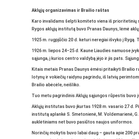
Aklųjų organizavimas ir Brailio raštas
Karo invalidams šelpti komiteto viena iš prioritetinių
Rygos aklųjų institutą buvo Pranas Daunys, lėmė akl
1925 m. rugpjūčio 20 d. keturi neregiai išvyko į Rygą.
1926 m. liepos 24–25 d. Kaune Liaudies namuose įvyko 
sąjunga, į kurios centro valdybą įėjo ir jis pats. Sąjun
Kitais metais Pranas Daunys ėmėsi pritaikyti Brailio ra
lotynų ir vokiečių raidynu pagrindu, iš latvių perimtomis
Brailio abėcėle, neišliko.
Tuo metu pagrindinis Aklųjų sąjungos rūpestis buvo įs
Aklųjų institutas buvo įkurtas 1928 m. vasario 27 d. 
institutą aplankė S. Smetonienė, M. Voldemarienė, G.
auklėtiniams net buvo pasiūtos naujos uniformos.
Norinčių mokytis buvo labai daug – gauta apie 200 pr