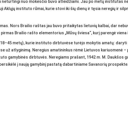
au neturtingi nuo mokesčio buvo atleidžiami. Jau po metų institutas 
 Aklųjų instituto rūmai, kurie stovi iki šių dienų ir tęsia neregių ir 
mas. Nors Brailio raštas jau buvo pritaikytas lietuvių kalbai, dar neb
pirmas Brailio rašto elementorius „Mūsų šviesa“, kurį parengė viena i
 (18–45 metų), kurie instituto dirbtuvėse turėjo mokytis amatų: daryti 
tuvėse už atlyginimą. Neregius amatininkus rėmė Lietuvos kariuomenė 
tituto gamybinės dirbtuvės. Neregiams prašant, 1942 m. M. Daukšos gat
persikėlė į naują gamybinį pastatą dabartiniame Savanorių prospekte