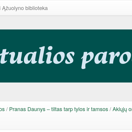
i Ąžuolyno biblioteka
os
/
Pranas Daunys – tiltas tarp tylos ir tamsos
/
Aklųjų o