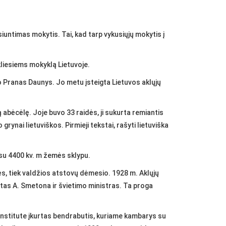
siuntimas mokytis. Tai, kad tarp vykusiųjų mokytis į
akliesiems mokyklą Lietuvoje.
vo Pranas Daunys. Jo metu įsteigta Lietuvos aklųjų
ą abėcėlę. Joje buvo 33 raidės, ji sukurta remiantis
 grynai lietuviškos. Pirmieji tekstai, rašyti lietuviška
 su 4400 kv. m žemės sklypu.
ės, tiek valdžios atstovų dėmesio. 1928 m. Aklųjų
tas A. Smetona ir švietimo ministras. Ta proga
Institute įkurtas bendrabutis, kuriame kambarys su