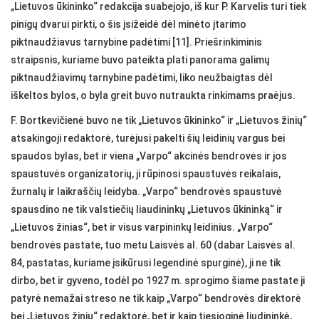
„Lietuvos ūkininko“ redakcija suabejojo, iš kur P. Karvelis turi tiek
pinigų dvarui pirkti, o šis įsižeidė dėl minėto įtarimo
piktnaudžiavus tarnybine padėtimi [11]. Priešrinkiminis
straipsnis, kuriame buvo pateikta plati panorama galimų
piktnaudžiavimų tarnybine padėtimi, liko neužbaigtas dėl
iškeltos bylos, o byla greit buvo nutraukta rinkimams praėjus.
F. Bortkevičienė buvo ne tik „Lietuvos ūkininko“ ir „Lietuvos žinių“
atsakingoji redaktorė, turėjusi pakelti šių leidinių vargus bei
spaudos bylas, bet ir viena „Varpo“ akcinės bendrovės ir jos
spaustuvės organizatorių, ji rūpinosi spaustuvės reikalais,
žurnalų ir laikraščių leidyba. „Varpo“ bendrovės spaustuvė
spausdino ne tik valstiečių liaudininkų „Lietuvos ūkininką“ ir
„Lietuvos žinias“, bet ir visus varpininkų leidinius. „Varpo“
bendrovės pastate, tuo metu Laisvės al. 60 (dabar Laisvės al.
84, pastatas, kuriame įsikūrusi legendinė spurginė), ji ne tik
dirbo, bet ir gyveno, todėl po 1927 m. sprogimo šiame pastate ji
patyrė nemažai streso ne tik kaip „Varpo“ bendrovės direktorė
bei „Lietuvos žinių“ redaktorė, bet ir kaip tiesioginė liudininkė,