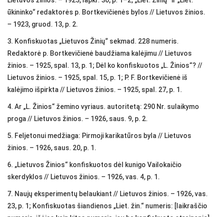
Lietuvos žinios. – 1923, lapkr. 30, p. 1–2; „Liet. Žinių“ ir „Liet.
ūkininko“ redaktorės p. Bortkevičienės bylos // Lietuvos žinios.
– 1923, gruod. 13, p. 2.
3. Konfiskuotas „Lietuvos Žinių“ sekmad. 228 numeris.
Redaktorė p. Bortkevičienė baudžiama kalėjimu // Lietuvos
žinios. – 1925, spal. 13, p. 1; Dėl ko konfiskuotos „L. Žinios“? //
Lietuvos žinios. – 1925, spal. 15, p. 1; P. F. Bortkevičienė iš
kalėjimo išpirkta // Lietuvos žinios. – 1925, spal. 27, p. 1.
4. Ar „L. Žinios“ žemino vyriaus. autoritetą: 290 Nr. sulaikymo
proga // Lietuvos žinios. – 1926, saus. 9, p. 2.
5. Feljetonui medžiaga: Pirmoji karikatūros byla // Lietuvos
žinios. – 1926, saus. 20, p. 1.
6. „Lietuvos Žinios“ konfiskuotos dėl kunigo Vailokaičio
skerdyklos // Lietuvos žinios. – 1926, vas. 4, p. 1.
7. Naujų eksperimentų belaukiant // Lietuvos žinios. – 1926, vas.
23, p. 1; Konfiskuotas šiandienos „Liet. žin.“ numeris: [laikraščio