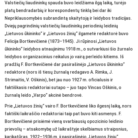
Valstiečių liaudininkų spauda buvo leidžiama ilgą laiką, turėjo
platų bendradarbių ir korespondentų tinklą bei dar iki
Nepriklausomybės subrandintą skaitytoją ir leidybos tradicijas.
Dviejų pagrindinių valstiečių liaudininkų periodinių leidinių
„Lietuvos ūkininko“ ir „Lietuvos žinių“ ilgametė redaktorė buvo
Felicija Bortkevičienė (1873–1945). Ji rūpinosi „Lietuvos
ūkininko“ leidybos atnaujinimu 1918 m., o sutvarkiusi šio žurnalo
leidybos organizacinius reikalus jo vairą perleido kitiems. Iš
pradžių F. Bortkevičienė dar pasirašinėjo „Lietuvos ūkininko“
redaktore (nors iš tiesų žurnalą redagavo A. Rimka, J.
Strimaitis, V. Oškinis), bet jau nuo 1927 m. oficialusis ir
faktiškasis redaktoriai sutapo – juo tapo Vincas Oškinis, o
žurnalą leido „Varpo“ akcinė bendrovė.
Prie „Lietuvos žinių“ vairo F. Bortkevičienė liko ilgesnį laiką, nors
faktiški laikraščio redaktoriai taip pat buvo kiti asmenys. F.
Bortkevičienė prisiėmė vieną svarbiausių opozicinio leidinio
prievolių – atsakomybę už laikraštyje skelbiamus straipsnius,
karikatūras. 1922–1936 m. ji pasirašinėjo „Lietuvos žinių“