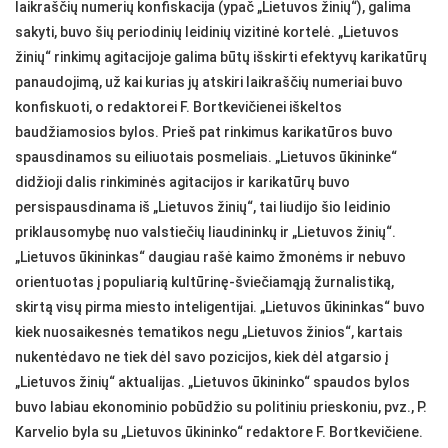
laikraščių numerių konfiskacija (ypač „Lietuvos žinių“), galima
sakyti, buvo šių periodinių leidinių vizitinė kortelė. „Lietuvos
žinių“ rinkimų agitacijoje galima būtų išskirti efektyvų karikatūrų
panaudojimą, už kai kurias jų atskiri laikraščių numeriai buvo
konfiskuoti, o redaktorei F. Bortkevičienei iškeltos
baudžiamosios bylos. Prieš pat rinkimus karikatūros buvo
spausdinamos su eiliuotais posmeliais. „Lietuvos ūkininke“
didžioji dalis rinkiminės agitacijos ir karikatūrų buvo
persispausdinama iš „Lietuvos žinių“, tai liudijo šio leidinio
priklausomybę nuo valstiečių liaudininkų ir „Lietuvos žinių“.
„Lietuvos ūkininkas“ daugiau rašė kaimo žmonėms ir nebuvo
orientuotas į populiarią kultūrinę-šviečiamąją žurnalistiką,
skirtą visų pirma miesto inteligentijai. „Lietuvos ūkininkas“ buvo
kiek nuosaikesnės tematikos negu „Lietuvos žinios“, kartais
nukentėdavo ne tiek dėl savo pozicijos, kiek dėl atgarsio į
„Lietuvos žinių“ aktualijas. „Lietuvos ūkininko“ spaudos bylos
buvo labiau ekonominio pobūdžio su politiniu prieskoniu, pvz., P.
Karvelio byla su „Lietuvos ūkininko“ redaktore F. Bortkevičiene.