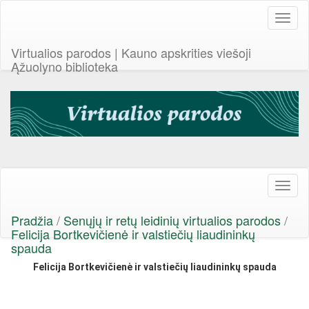
Toggl
naviga
Virtualios parodos | Kauno apskrities viešoji
Ąžuolyno biblioteka
Toggl
naviga
Pradžia
/
Senųjų ir retų leidinių virtualios parodos
/
Felicija Bortkevičienė ir valstiečių liaudininkų
spauda
Felicija Bortkevičienė ir valstiečių liaudininkų spauda