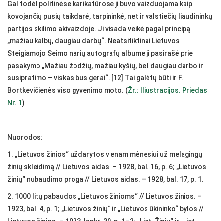
Gal todėl politinėse karikatūrose ji buvo vaizduojama kaip
kovojančių pusių taikdarė, tarpininkė, net ir valstiečių liaudininkų
partijos skilimo akivaizdoje. Ji visada veikė pagal principą
„mažiau kalbų, daugiau darbų“. Neatsitiktinai Lietuvos
Steigiamojo Seimo narių autografų albume ji pasirašė prie
pasakymo „Mažiau žodžių, mažiau kyšių, bet daugiau darbo ir
susipratimo – viskas bus gerai“. [12] Tai galėtų būti ir F.
Bortkevičienės viso gyvenimo moto. (
Žr.: Iliustracijos. Priedas
Nr. 1
)
Nuorodos:
1. „Lietuvos žinios“ uždarytos vienam mėnesiui už melagingų
žinių skleidimą // Lietuvos aidas. – 1928, bal. 16, p. 6; „Lietuvos
žinių“ nubaudimo proga // Lietuvos aidas. – 1928, bal. 17, p. 1.
2. 1000 litų pabaudos „Lietuvos žinioms“ // Lietuvos žinios. –
1923, bal. 4, p. 1; „Lietuvos žinių“ ir „Lietuvos ūkininko“ bylos //