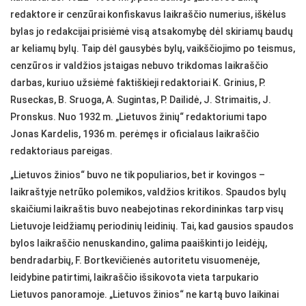
redaktore ir cenzūrai konfiskavus laikraščio numerius, iškėlus
bylas jo redakcijai prisiėmė visą atsakomybę dėl skiriamų baudų
ar keliamų bylų. Taip dėl gausybės bylų, vaikščiojimo po teismus,
cenzūros ir valdžios įstaigas nebuvo trikdomas laikraščio
darbas, kuriuo užsiėmė faktiškieji redaktoriai K. Grinius, P.
Ruseckas, B. Sruoga, A. Sugintas, P. Dailidė, J. Strimaitis, J.
Pronskus. Nuo 1932 m. „Lietuvos žinių“ redaktoriumi tapo
Jonas Kardelis, 1936 m. perėmęs ir oficialaus laikraščio
redaktoriaus pareigas.
„Lietuvos žinios“ buvo ne tik populiarios, bet ir kovingos –
laikraštyje netrūko polemikos, valdžios kritikos. Spaudos bylų
skaičiumi laikraštis buvo neabejotinas rekordininkas tarp visų
Lietuvoje leidžiamų periodinių leidinių. Tai, kad gausios spaudos
bylos laikraščio nenuskandino, galima paaiškinti jo leidėjų,
bendradarbių, F. Bortkevičienės autoritetu visuomenėje,
leidybine patirtimi, laikraščio išsikovota vieta tarpukario
Lietuvos panoramoje. „Lietuvos žinios“ ne kartą buvo laikinai