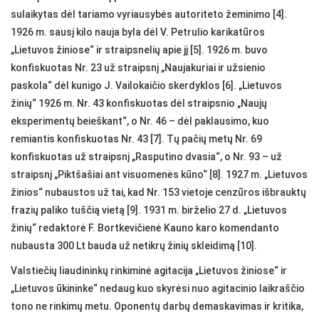
sulaikytas dėl tariamo vyriausybės autoriteto žeminimo [4].
1926 m. sausį kilo nauja byla dėl V. Petrulio karikatūros
„Lietuvos žiniose“ ir straipsnelių apie jį [5]. 1926 m. buvo
konfiskuotas Nr. 23 už straipsnį „Naujakuriai ir užsienio
paskola“ dėl kunigo J. Vailokaičio skerdyklos [6]. „Lietuvos
žinių“ 1926 m. Nr. 43 konfiskuotas dėl straipsnio „Naujų
eksperimentų beieškant“, o Nr. 46 – dėl paklausimo, kuo
remiantis konfiskuotas Nr. 43 [7]. Tų pačių metų Nr. 69
konfiskuotas už straipsnį „Rasputino dvasia“, o Nr. 93 – už
straipsnį „Piktšašiai ant visuomenės kūno“ [8]. 1927 m. „Lietuvos
žinios“ nubaustos už tai, kad Nr. 153 vietoje cenzūros išbrauktų
frazių paliko tuščią vietą [9]. 1931 m. birželio 27 d. „Lietuvos
žinių“ redaktorė F. Bortkevičienė Kauno karo komendanto
nubausta 300 Lt bauda už netikrų žinių skleidimą [10].
Valstiečių liaudininkų rinkiminė agitacija „Lietuvos žiniose“ ir
„Lietuvos ūkininke“ nedaug kuo skyrėsi nuo agitacinio laikraščio
tono ne rinkimų metu. Oponentų darbų demaskavimas ir kritika,