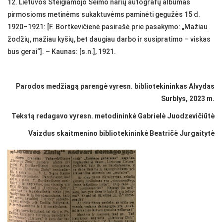
12. Lietuvos Steigiamojo Seimo narių autografų albumas
pirmosioms metinėms sukaktuvėms paminėti gegužės 15 d.
1920–1921: [F. Bortkevičienė pasirašė prie pasakymo: „Mažiau
žodžių, mažiau kyšių, bet daugiau darbo ir susipratimo – viskas
bus gerai“]. – Kaunas: [s.n.], 1921.
Parodos medžiagą parengė vyresn. bibliotekininkas Alvydas
Surblys, 2023 m.
Tekstą redagavo vyresn. metodininkė Gabrielė Juodzevičiūtė
Vaizdus skaitmenino bibliotekininkė Beatričė Jurgaitytė