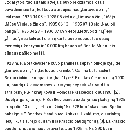
uždarytos, tačiau tais atvejais buvo leidžiamos kitais
pavadinimais tol, kol buvo atnaujinamas „Lietuvos žinių“
leidimas. 1928 04 05 – 1928 05 vietoje „Lietuvos žinių“ išėjo
„Mūsų Vilniaus žinios“. 1935 06 13 – 1935 07 13 ėjo „Naujoji
banga“, 1936 04 23 – 1936 07 09 vietoj „Lietuvos žinių“ ėjo
„Žinios“, nes laikraštis eilinį kartą buvo nubaustas šešių
mėnesių uždarymu ir 10 000 litų bauda už Benito Musolinio
sūnaus pašiepimą [1].
1923 m. F. Bortkevičienė buvo paminėta septyniolikoje bylų dėl
„Lietuvos žinių“ ir „Lietuvos ūkininko“. Galima būtų išskirti I
Seimo rinkimų kompanijos įkarštyje F. Bortkevičienei skirtą 1000
litų baudą už visuomenės kurstymą nepasitikėti valdžia
straipsnyje „Rinkimų kova ir Poincare Klaipėdos klausimu“ [2].
Didelį atgarsį turėjo F. Bortkevičienės uždarymas į kalėjimą 1925
m. spalio 13 d. ir „Lietuvos žinių“ Nr. 228 konfiskavimas. Spalio
pabaigoje F. Bortkevičienė buvo išpirkta iš kalėjimo, o surinktų
lėšų likutis turėjo sudaryti laikraščio baudų fondą [3]. Laikraščio
baudų fondas iš tiesų pravertė. Jau 1925 m. Nr. 290 buvo