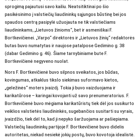
sprogimą pajautusi savo kailiu. Neatsitiktinai po šio
pasikėsinimo į valstiečių liaudininkų sąjungos būstinę bei jos
spaudos centrą pasipylė užuojauta ne tik valstiečiams
liaudininkams, „Lietuvos žinioms“, bet ir asmeniškai F.
Bortkevičienei. „Varpo“ direktorės ir „Lietuvos žinių“ redaktorės
butas buvo numatytas ir naujose patalpose Gedimino g. 38
(dabar Gedimino g. 46). Šiame tarnybiniame bute F.
Bortkevičienė negyveno nuolat.
Nors F. Bortkevičienė buvo silpnos sveikatos, jos būdas,
kovingumas, atkaklus tikslo siekimas suformavo kietos,
„geležinės“ moters įvaizdį. Tokia ji buvo vaizduojama ir
karikatūrose – karingai kovojanti už savo prenumeratorius. F.
Bortkevičienė buvo mėgiama karikatūristų tiek dėl jos susikurto
veiklios valstietės liaudininkės, sugebančios susitarti su vyrais,
įvaizdžio, tiek dėl to, kad ji nepyko šaržuojama ar pašiepiama.
Valstiečių liaudininkų partijoje F. Bortkevičienė buvo didelis
autoritetas, niekad nesiekė jokių postų, buvo kovotoja idealistė.