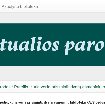
i Ąžuolyno biblioteka
arodos
/
Praeitis, kurią verta prisiminti: dvarų asmeninių
aeitis, kurią verta prisiminti: dvarų asmeninių bibliotekų KAVB pėdsa