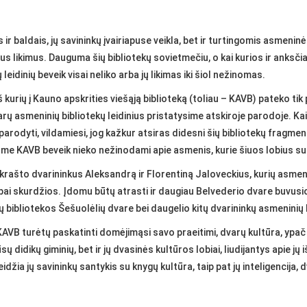
ir baldais, jų savininkų įvairiapuse veikla, bet ir turtingomis asmeninė
ngus likimus. Dauguma šių bibliotekų sovietmečiu, o kai kurios ir anksčia
eidinių beveik visai neliko arba jų likimas iki šiol nežinomas.
š kurių į Kauno apskrities viešąją biblioteką (toliau – KAVB) pateko tik
varų asmeninių bibliotekų leidinius pristatysime atskiroje parodoje. Ka
parodyti, vildamiesi, jog kažkur atsiras didesni šių bibliotekų fragme
me KAVB beveik nieko nežinodami apie asmenis, kurie šiuos lobius s
 krašto dvarininkus Aleksandrą ir Florentiną Jaloveckius, kurių asmeni
bai skurdžios. Įdomu būtų atrasti ir daugiau Belvederio dvare buvusio
 bibliotekos Šešuolėlių dvare bei daugelio kitų dvarininkų asmeninių b
VB turėtų paskatinti domėjimąsi savo praeitimi, dvarų kultūra, ypač t
ūsų didikų giminių, bet ir jų dvasinės kultūros lobiai, liudijantys api
eidžia jų savininkų santykis su knygų kultūra, taip pat jų inteligencij