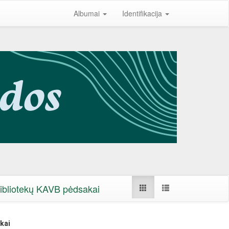
Albumai
Identifikacija
 bibliotekų KAVB pėdsakai
kai