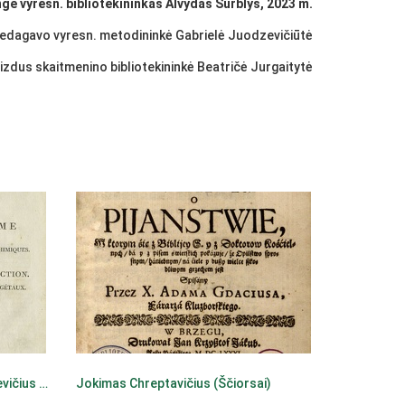
ė vyresn. bibliotekininkas Alvydas Surblys, 2023 m.
edagavo vyresn. metodininkė Gabrielė Juodzevičiūtė
izdus skaitmenino bibliotekininkė Beatričė Jurgaitytė
Aleksandras Pranciškus Chodkevičius (Mlynovas)
Jokimas Chreptavičius (Ščiorsai)