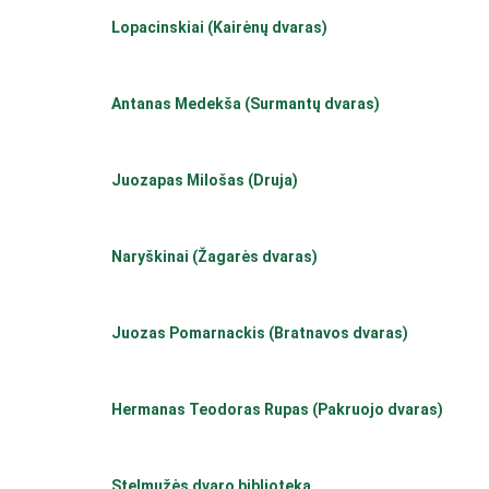
Lopacinskiai (Kairėnų dvaras)
Antanas Medekša (Surmantų dvaras)
Juozapas Milošas (Druja)
Naryškinai (Žagarės dvaras)
Juozas Pomarnackis (Bratnavos dvaras)
Hermanas Teodoras Rupas (Pakruojo dvaras)
Stelmužės dvaro biblioteka