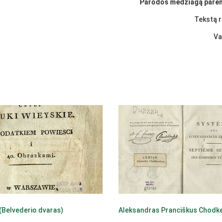
Parodos medžiagą pareng
Tekstą r
Va
(Belvederio dvaras)