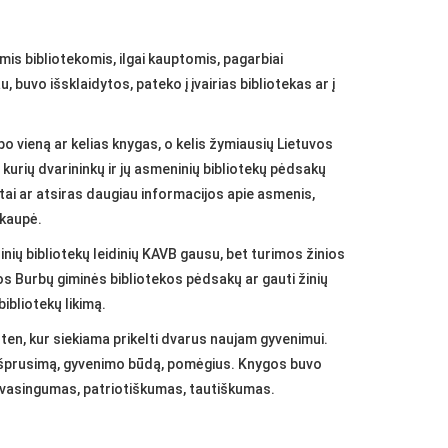
mis bibliotekomis, ilgai kauptomis, pagarbiai
u, buvo išsklaidytos, pateko į įvairias bibliotekas ar į
 po vieną ar kelias knygas, o kelis žymiausių Lietuvos
i kurių dvarininkų ir jų asmeninių bibliotekų pėdsakų
ntai ar atsiras daugiau informacijos apie asmenis,
ukaupė.
nių bibliotekų leidinių KAVB gausu, bet turimos žinios
s Burbų giminės bibliotekos pėdsakų ar gauti žinių
ibliotekų likimą.
en, kur siekiama prikelti dvarus naujam gyvenimui.
e jų išprusimą, gyvenimo būdą, pomėgius. Knygos buvo
a, dvasingumas, patriotiškumas, tautiškumas.