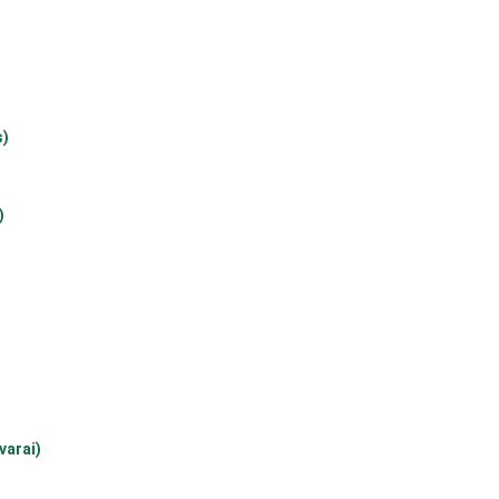
s)
)
varai)