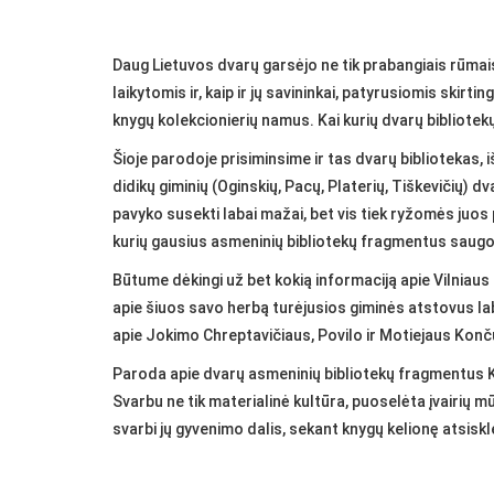
Daug Lietuvos dvarų garsėjo ne tik prabangiais rūmais 
laikytomis ir, kaip ir jų savininkai, patyrusiomis skirti
knygų kolekcionierių namus. Kai kurių dvarų bibliotekų l
Šioje parodoje prisiminsime ir tas dvarų bibliotekas, i
didikų giminių (Oginskių, Pacų, Platerių, Tiškevičių) d
pavyko susekti labai mažai, bet vis tiek ryžomės juos 
kurių gausius asmeninių bibliotekų fragmentus saugo
Būtume dėkingi už bet kokią informaciją apie Vilniaus
apie šiuos savo herbą turėjusios giminės atstovus la
apie Jokimo Chreptavičiaus, Povilo ir Motiejaus Končų
Paroda apie dvarų asmeninių bibliotekų fragmentus KA
Svarbu ne tik materialinė kultūra, puoselėta įvairių m
svarbi jų gyvenimo dalis, sekant knygų kelionę atsiskl