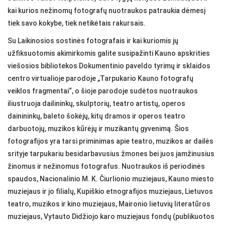
kai kurios nežinomų fotografų nuotraukos patraukia dėmesį
tiek savo kokybe, tiek netikėtais rakursais.
Su Laikinosios sostinės fotografais ir kai kuriomis jų
užfiksuotomis akimirkomis galite susipažinti Kauno apskrities
viešosios bibliotekos Dokumentinio paveldo tyrimų ir sklaidos
centro virtualioje parodoje „Tarpukario Kauno fotografų
veiklos fragmentai“, o šioje parodoje sudėtos nuotraukos
iliustruoja dailininkų, skulptorių, teatro artistų, operos
dainininkų, baleto šokėjų, kitų dramos ir operos teatro
darbuotojų, muzikos kūrėjų ir muzikantų gyvenimą. Šios
fotografijos yra tarsi priminimas apie teatro, muzikos ar dailės
srityje tarpukariu besidarbavusius žmones bei juos įamžinusius
žinomus ir nežinomus fotografus. Nuotraukos iš periodinės
spaudos, Nacionalinio M. K. Čiurlionio muziejaus, Kauno miesto
muziejaus ir jo filialų, Kupiškio etnografijos muziejaus, Lietuvos
teatro, muzikos ir kino muziejaus, Maironio lietuvių literatūros
muziejaus, Vytauto Didžiojo karo muziejaus fondų (publikuotos