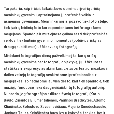
Tarpukariu, kaip ir šiais laikais, buvo domimasi įvairių sričių
menininkų gyvenimu, aptarinėjama jų profesinė veikla ir
asmeninis gyvenimas. Menininkai noriai pozavo tiek foto ateljė,
tiek įvairių leidinių foto korespondentams bei fotografams
mėgėjams. Spaudoje ir muziejuose galima rasti tiek profesinės
veiklos, tiek buitinio gyvenimo momentus (pobūvius, iškylas,
draugų susitikimus) užfiksavusių fotografijų.
Minėdami fotografijos dieną pažvelkime į kai kurių sričių
menininkų gyvenimą per fotografų objektyvą, jų užfiksuotas
statiškas ir ekspresyvias akimirkas. Lietuvos teatro, muzikos ir
dailės veikėjų fotografijų neskirstome į profesionalias ir
mėgėjiškas. To nedarome jau vien dėl to, kad tiek spaudoje, tiek
muziejų fonduose lieka daug neišaiškintų fotografijų autorių.
Nuoroda, jog fotografijos atliktos žymių fotografų (Karlo
Baulo, Zinaidos Bliumentalienės, Paulinos Brėdikytės, Adomo
Kliučinsko, Boleslovo Savsenavičiaus, Mejerio Smečechausko,
Janinos Tallat-Kelpšienės) buvo lyg jų kokybės ženklas, bet ir