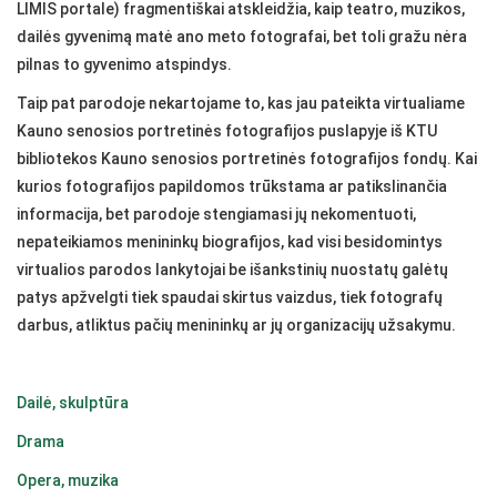
LIMIS portale) fragmentiškai atskleidžia, kaip teatro, muzikos,
dailės gyvenimą matė ano meto fotografai, bet toli gražu nėra
pilnas to gyvenimo atspindys.
Taip pat parodoje nekartojame to, kas jau pateikta virtualiame
Kauno senosios portretinės fotografijos puslapyje iš KTU
bibliotekos Kauno senosios portretinės fotografijos fondų. Kai
kurios fotografijos papildomos trūkstama ar patikslinančia
informacija, bet parodoje stengiamasi jų nekomentuoti,
nepateikiamos menininkų biografijos, kad visi besidomintys
virtualios parodos lankytojai be išankstinių nuostatų galėtų
patys apžvelgti tiek spaudai skirtus vaizdus, tiek fotografų
darbus, atliktus pačių menininkų ar jų organizacijų užsakymu.
Dailė, skulptūra
Drama
Opera, muzika