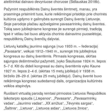
ateitininkai dainavo devyniuose choruose (Šidlauskas 2018b).
Pažymint respublikinės Dainų šventės šimtmetį, manau, yra
prasminga prisiminti tuos, kurie reikšmingai prisidėjo prie chorinės
kultūros ugdymo ir galimybės surengti Dainų šventę Lietuvoje.
Šioje parodoje plačiau apžvelgsime pavasarininkų dainų šventes.
Tokią savo jubiliejiniame kongrese jie surengė pirmieji, tradiciją
tęsė ir vėliau bei buvo aktyvūs chorinio dainavimo puoselėtojai,
respublikinių Dainų švenčių dalyviai.
Lietuvių katalikų jaunimo sąjunga (nuo 1933 m. – federacija)
„Pavasaris“, veikusi 1912–1940 m., surengė tris jubiliejinius
kongresus su dainų šventėmis. Pirmasis kongresas, skirtas
sąjungos dešimtmečiui pažymėti, įvyko Šiauliuose 1924 m. liepos
5–7 d. Kiti du dideli kongresai su dainų šventėmis vyko Kaune
1927 m. liepos 2–4 d. (skirtas 15 metų jubiliejui) ir 1938 m.
birželio 28–29 d. (skirtas 25 metų jubiliejui). Dainų šventė buvo
reikšminga kongreso sudedamoji dalis, organizacijos kultūrinės
veiklos atspindys.
Ruošiant virtualią parodą remtasi pirmosios Lietuvos Respublikos
laikotarpio spauda („Liepsnos“, „Pavasaris“, „Pavasarininkų
vadas“, „Jaunimo vadas“, „XX amžius“, „Tėvynės sargas“,
„Šaltinis“, „Lietuva“, „Lietuvos aidas“, „Lietuvos žinios“,