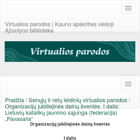
Toggl
naviga
Virtualios parodos | Kauno apskrities viešoji
Ąžuolyno biblioteka
Toggl
naviga
Pradžia
/
Senųjų ir retų leidinių virtualios parodos
/
Organizacijų jubiliejinės dainų šventės. I dalis:
Lietuvių katalikų jaunimo sąjunga (federacija)
„Pavasaris“
Organizacijų jubiliejinės dainų šventės
I dalis