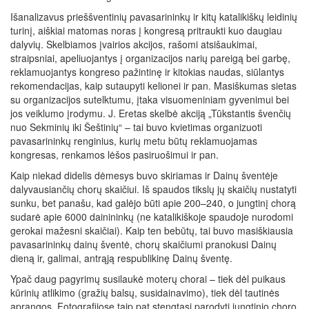
Išanalizavus prieššventinių pavasarininkų ir kitų katalikiškų leidinių
turinį, aiškiai matomas noras į kongresą pritraukti kuo daugiau
dalyvių. Skelbiamos įvairios akcijos, rašomi atsišaukimai,
straipsniai, apeliuojantys į organizacijos narių pareigą bei garbę,
reklamuojantys kongreso pažintinę ir kitokias naudas, siūlantys
rekomendacijas, kaip sutaupyti kelionei ir pan. Masiškumas sietas
su organizacijos sutelktumu, įtaka visuomeniniam gyvenimui bei
jos veiklumo įrodymu. J. Eretas skelbė akciją „Tūkstantis švenčių
nuo Sekminių iki Šeštinių“ – tai buvo kvietimas organizuoti
pavasarininkų renginius, kurių metu būtų reklamuojamas
kongresas, renkamos lėšos pasiruošimui ir pan.
Kaip niekad didelis dėmesys buvo skiriamas ir Dainų šventėje
dalyvausiančių chorų skaičiui. Iš spaudos tikslų jų skaičių nustatyti
sunku, bet panašu, kad galėjo būti apie 200–240, o jungtinį chorą
sudarė apie 6000 dainininkų (ne katalikiškoje spaudoje nurodomi
gerokai mažesni skaičiai). Kaip ten bebūtų, tai buvo masiškiausia
pavasarininkų dainų šventė, chorų skaičiumi pranokusi Dainų
dieną ir, galimai, antrąją respublikinę Dainų šventę.
Ypač daug pagyrimų susilaukė moterų chorai – tiek dėl puikaus
kūrinių atlikimo (gražių balsų, susidainavimo), tiek dėl tautinės
aprangos. Fotografijose taip pat stengtasi parodyti jungtinio choro