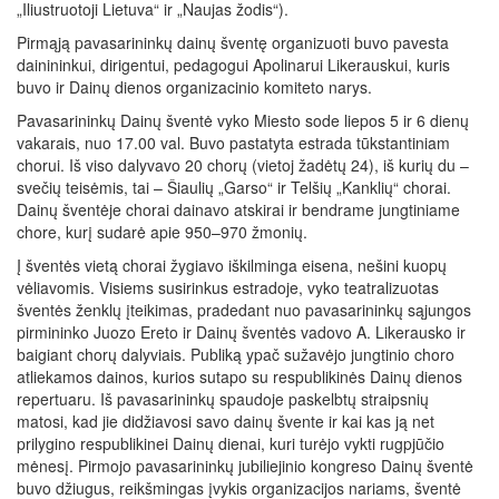
„Iliustruotoji Lietuva“ ir „Naujas žodis“).
Pirmąją pavasarininkų dainų šventę organizuoti buvo pavesta
dainininkui, dirigentui, pedagogui Apolinarui Likerauskui, kuris
buvo ir Dainų dienos organizacinio komiteto narys.
Pavasarininkų Dainų šventė vyko Miesto sode liepos 5 ir 6 dienų
vakarais, nuo 17.00 val. Buvo pastatyta estrada tūkstantiniam
chorui. Iš viso dalyvavo 20 chorų (vietoj žadėtų 24), iš kurių du –
svečių teisėmis, tai – Šiaulių „Garso“ ir Telšių „Kanklių“ chorai.
Dainų šventėje chorai dainavo atskirai ir bendrame jungtiniame
chore, kurį sudarė apie 950–970 žmonių.
Į šventės vietą chorai žygiavo iškilminga eisena, nešini kuopų
vėliavomis. Visiems susirinkus estradoje, vyko teatralizuotas
šventės ženklų įteikimas, pradedant nuo pavasarininkų sąjungos
pirmininko Juozo Ereto ir Dainų šventės vadovo A. Likerausko ir
baigiant chorų dalyviais. Publiką ypač sužavėjo jungtinio choro
atliekamos dainos, kurios sutapo su respublikinės Dainų dienos
repertuaru. Iš pavasarininkų spaudoje paskelbtų straipsnių
matosi, kad jie didžiavosi savo dainų švente ir kai kas ją net
prilygino respublikinei Dainų dienai, kuri turėjo vykti rugpjūčio
mėnesį. Pirmojo pavasarininkų jubiliejinio kongreso Dainų šventė
buvo džiugus, reikšmingas įvykis organizacijos nariams, šventė