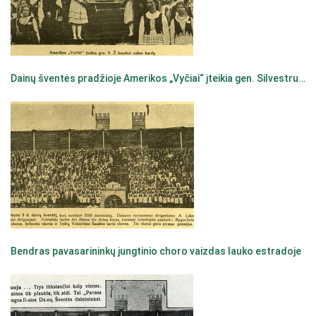
Dainų šventės pradžioje Amerikos „Vyčiai“ įteikia gen. Silvestrui Žukauskui aukso kardą
Bendras pavasarininkų jungtinio choro vaizdas lauko estradoje