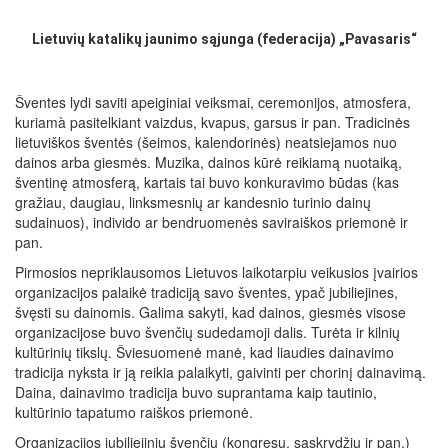
Lietuvių katalikų jaunimo sąjunga (federacija) „Pavasaris“
Šventes lydi saviti apeiginiai veiksmai, ceremonijos, atmosfera,
kuriamà pasitelkiant vaizdus, kvapus, garsus ir pan. Tradicinės
lietuviškos šventės (šeimos, kalendorinės) neatsiejamos nuo
dainos arba giesmės. Muzika, dainos kūrė reikiamą nuotaiką,
šventinę atmosferą, kartais tai buvo konkuravimo būdas (kas
gražiau, daugiau, linksmesnių ar kandesnio turinio dainų
sudainuos), individo ar bendruomenės saviraiškos priemonė ir
pan.
Pirmosios nepriklausomos Lietuvos laikotarpiu veikusios įvairios
organizacijos palaikė tradiciją savo šventes, ypač jubiliejines,
švęsti su dainomis. Galima sakyti, kad dainos, giesmės visose
organizacijose buvo švenčių sudedamoji dalis. Turėta ir kilnių
kultūrinių tikslų. Šviesuomenė manė, kad liaudies dainavimo
tradicija nyksta ir ją reikia palaikyti, gaivinti per chorinį dainavimą.
Daina, dainavimo tradicija buvo suprantama kaip tautinio,
kultūrinio tapatumo raiškos priemonė.
Organizacijos jubiliejinių švenčių (kongresų, sąskrydžių ir pan.)