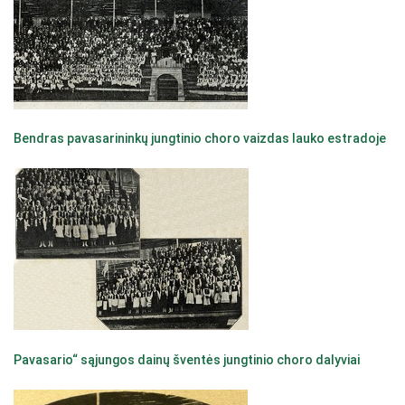
Bendras pavasarininkų jungtinio choro vaizdas lauko estradoje
Pavasario“ sąjungos dainų šventės jungtinio choro dalyviai