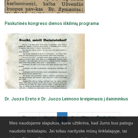
Paskutinės kongreso dienos iškilmių programa
Dr. Juozo Ereto ir Dr. Juozo Leimono kreipimasis į dainininkus
Pirmas
Atgal
1
2
Kita
Paskutinis
Mes naudojame slapukus, kurie užtikrina, kad Jums bus patogu
naudotis tinklalapiu. Jei toliau naršysite mūsų tinklalapyje, tai