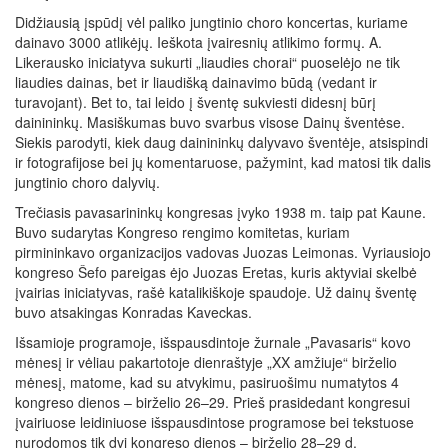
Didžiausią įspūdį vėl paliko jungtinio choro koncertas, kuriame
dainavo 3000 atlikėjų. Ieškota įvairesnių atlikimo formų. A.
Likerausko iniciatyva sukurti „liaudies chorai“ puoselėjo ne tik
liaudies dainas, bet ir liaudišką dainavimo būdą (vedant ir
turavojant). Bet to, tai leido į šventę sukviesti didesnį būrį
dainininkų. Masiškumas buvo svarbus visose Dainų šventėse.
Siekis parodyti, kiek daug dainininkų dalyvavo šventėje, atsispindi
ir fotografijose bei jų komentaruose, pažymint, kad matosi tik dalis
jungtinio choro dalyvių.
Trečiasis pavasarininkų kongresas įvyko 1938 m. taip pat Kaune.
Buvo sudarytas Kongreso rengimo komitetas, kuriam
pirmininkavo organizacijos vadovas Juozas Leimonas. Vyriausiojo
kongreso Šefo pareigas ėjo Juozas Eretas, kuris aktyviai skelbė
įvairias iniciatyvas, rašė katalikiškoje spaudoje. Už dainų šventę
buvo atsakingas Konradas Kaveckas.
Išsamioje programoje, išspausdintoje žurnale „Pavasaris“ kovo
mėnesį ir vėliau pakartotoje dienraštyje „XX amžiuje“ birželio
mėnesį, matome, kad su atvykimu, pasiruošimu numatytos 4
kongreso dienos – birželio 26–29. Prieš prasidedant kongresui
įvairiuose leidiniuose išspausdintose programose bei tekstuose
nurodomos tik dvi kongreso dienos – birželio 28–29 d.