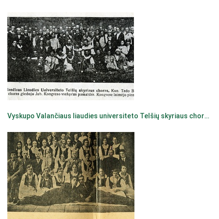
Vyskupo Valančiaus liaudies universiteto Telšių skyriaus choras