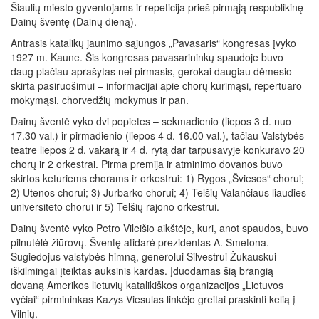
Šiaulių miesto gyventojams ir repeticija prieš pirmąją respublikinę
Dainų šventę (Dainų dieną).
Antrasis katalikų jaunimo sąjungos „Pavasaris“ kongresas įvyko
1927 m. Kaune. Šis kongresas pavasarininkų spaudoje buvo
daug plačiau aprašytas nei pirmasis, gerokai daugiau dėmesio
skirta pasiruošimui – informacijai apie chorų kūrimąsi, repertuaro
mokymąsi, chorvedžių mokymus ir pan.
Dainų šventė vyko dvi popietes – sekmadienio (liepos 3 d. nuo
17.30 val.) ir pirmadienio (liepos 4 d. 16.00 val.), tačiau Valstybės
teatre liepos 2 d. vakarą ir 4 d. rytą dar tarpusavyje konkuravo 20
chorų ir 2 orkestrai. Pirma premija ir atminimo dovanos buvo
skirtos keturiems chorams ir orkestrui: 1) Rygos „Šviesos“ chorui;
2) Utenos chorui; 3) Jurbarko chorui; 4) Telšių Valančiaus liaudies
universiteto chorui ir 5) Telšių rajono orkestrui.
Dainų šventė vyko Petro Vileišio aikštėje, kuri, anot spaudos, buvo
pilnutėlė žiūrovų. Šventę atidarė prezidentas A. Smetona.
Sugiedojus valstybės himną, generolui Silvestrui Žukauskui
iškilmingai įteiktas auksinis kardas. Įduodamas šią brangią
dovaną Amerikos lietuvių katalikiškos organizacijos „Lietuvos
vyčiai“ pirmininkas Kazys Viesulas linkėjo greitai praskinti kelią į
Vilnių.