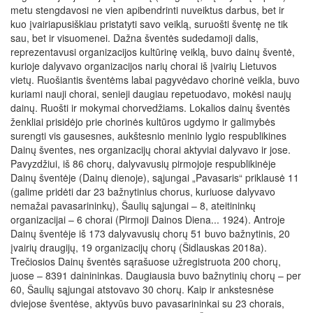
metu stengdavosi ne vien apibendrinti nuveiktus darbus, bet ir
kuo įvairiapusiškiau pristatyti savo veiklą, suruošti šventę ne tik
sau, bet ir visuomenei. Dažna šventės sudedamoji dalis,
reprezentavusi organizacijos kultūrinę veiklą, buvo dainų šventė,
kurioje dalyvavo organizacijos narių chorai iš įvairių Lietuvos
vietų. Ruošiantis šventėms labai pagyvėdavo chorinė veikla, buvo
kuriami nauji chorai, senieji daugiau repetuodavo, mokėsi naujų
dainų. Ruošti ir mokymai chorvedžiams. Lokalios dainų šventės
ženkliai prisidėjo prie chorinės kultūros ugdymo ir galimybės
surengti vis gausesnes, aukštesnio meninio lygio respublikines
Dainų šventes, nes organizacijų chorai aktyviai dalyvavo ir jose.
Pavyzdžiui, iš 86 chorų, dalyvavusių pirmojoje respublikinėje
Dainų šventėje (Dainų dienoje), sąjungai „Pavasaris“ priklausė 11
(galime pridėti dar 23 bažnytinius chorus, kuriuose dalyvavo
nemažai pavasarininkų), Šaulių sąjungai – 8, ateitininkų
organizacijai – 6 chorai (Pirmoji Dainos Diena... 1924). Antroje
Dainų šventėje iš 173 dalyvavusių chorų 51 buvo bažnytinis, 20
įvairių draugijų, 19 organizacijų chorų (Šidlauskas 2018a).
Trečiosios Dainų šventės sąrašuose užregistruota 200 chorų,
juose – 8391 dainininkas. Daugiausia buvo bažnytinių chorų – per
60, Šaulių sąjungai atstovavo 30 chorų. Kaip ir ankstesnėse
dviejose šventėse, aktyvūs buvo pavasarininkai su 23 chorais,