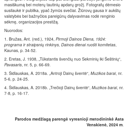
masiškumą bei moterų tautinių apdarų grožį. Fotografų dėmesio
susilaukė ir publika, ypač žymūs svečiai. Žiūrovų gausa ir aukštų
valstybės bei bažnyčios pareigūnų dalyvavimas rodė renginio
sėkmę, organizacijos prestižą.
Nuorodos:
1. Bružas, Ant. (red.), 1924,
Pirmoji Dainos Diena, 1924:
programa ir straipsnių rinkinys, Dainos dienai ruošti komitetas
,
Kaunas, p. 34-52.
2. Eretas, J. 1938, „Tūkstantis švenčių nuo Sekminių iki Šeštinių“,
Pavasaris
, nr. 5, p. 66-69.
3. Šidlauskas, A. 2018a. „Antroji Dainų šventė“,
Muzikos barai
, nr.
5-6, p. 24-25.
4. Šidlauskas, A. 2018b. „Trečioji Dainų šventė“,
Muzikos barai
, nr.
7-8, p. 16-17.
Parodos medžiagą parengė vyresnioji metodininkė Asta
Venskienė, 2024 m
.