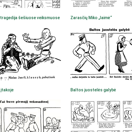
 tragedija šešiuose veiksmuose
Zarasčių Miko „laimė“
įtakoje
Baltos juostelės galybė