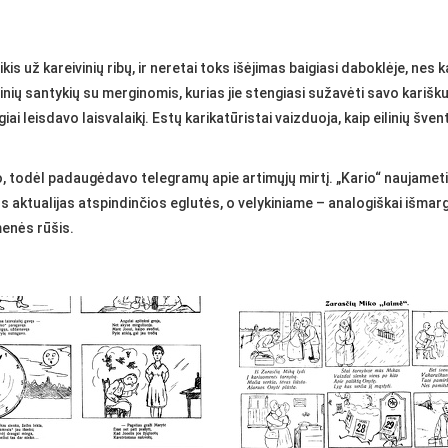
s už kareivinių ribų, ir neretai toks išėjimas baigiasi daboklėje, nes k
ntinių santykių su merginomis, kurias jie stengiasi sužavėti savo kariš
ai leisdavo laisvalaikį. Estų karikatūristai vaizduoja, kaip eilinių šven
mo, todėl padaugėdavo telegramų apie artimųjų mirtį. „Kario“ nauja
aktualijas atspindinčios eglutės, o velykiniame – analogiškai išmargin
menės rūšis.