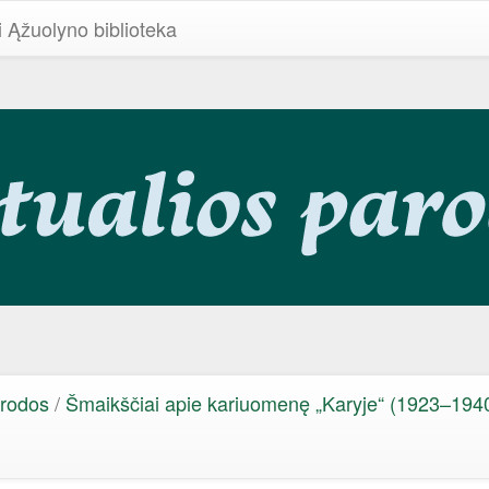
i Ąžuolyno biblioteka
arodos
/
Šmaikščiai apie kariuomenę „Karyje“ (1923–194