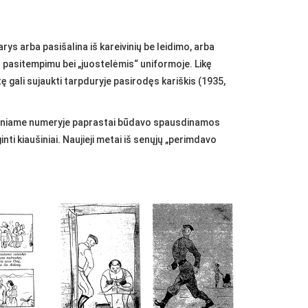
arys arba pasišalina iš kareivinių be leidimo, arba
ku pasitempimu bei „juostelėmis“ uniformoje. Likę
tę gali sujaukti tarpduryje pasirodęs kariškis (1935,
metiniame numeryje paprastai būdavo spausdinamos
ti kiaušiniai. Naujieji metai iš senųjų „perimdavo