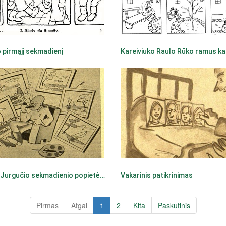
 pirmąjį sekmadienį
Kareiviuko Raulo Rūko ramus k
Viršilos Jurgučio sekmadienio popietė prie jūros
Vakarinis patikrinimas
Pirmas
Atgal
1
2
Kita
Paskutinis