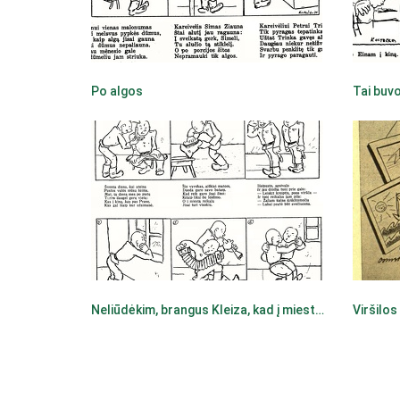
Po algos
Tai buvo
Neliūdėkim, brangus Kleiza, kad į miestą mūs neleidžia