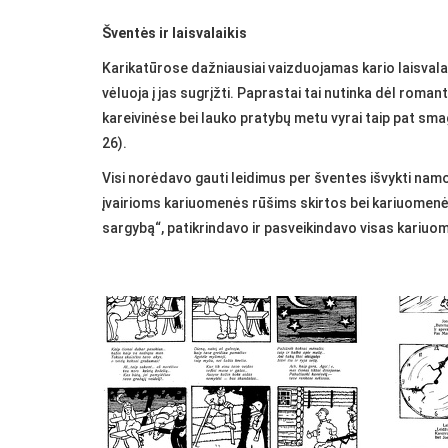
Šventės ir laisvalaikis
Karikatūrose dažniausiai vaizduojamas kario laisvalaiki
vėluoja į jas sugrįžti. Paprastai tai nutinka dėl roma
kareivinėse bei lauko pratybų metu vyrai taip pat smagi
26).
Visi norėdavo gauti leidimus per šventes išvykti na
įvairioms kariuomenės rūšims skirtos bei kariuomenės 
sargybą“, patikrindavo ir pasveikindavo visas kariuo