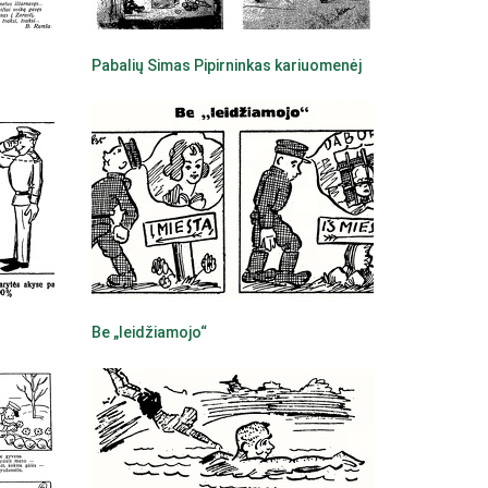
Pabalių Simas Pipirninkas kariuomenėj
Be „leidžiamojo“