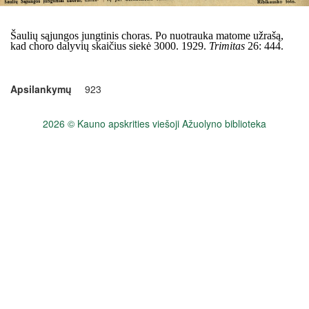
Šaulių są
jungos jungtinis choras. Po nuotrauka matome u
žrašą,
kad choro dalyvių skaičius siekė 3000. 1929.
Trimitas
26: 444.
Apsilankymų
923
2026 © Kauno apskrities viešoji Ažuolyno biblioteka