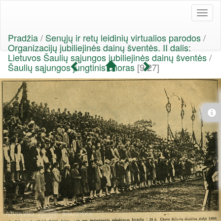
Toggl
naviga
Pradžia
/
Senųjų ir retų leidinių virtualios parodos
/
Organizacijų jubiliejinės dainų šventės. II dalis:
Lietuvos Šaulių sąjungos jubiliejinės dainų šventės
/
Šaulių sąjungos jungtinis choras
[9/27]