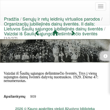
Toggl
naviga
Pradžia
/
Senųjų ir retų leidinių virtualios parodos
/
Organizacijų jubiliejinės dainų šventės. II dalis:
Lietuvos Šaulių sąjungos jubiliejinės dainų šventės
/
Vaizdai iš Šaulių sąjungos dešimtmečio šventės
[10/27]
Vaizdai iš Šaulių są
jungos
deš
imt
meč
io
šventės. Trys į
vien
ą
sujungtos dain
ų šventės dalyvių nuotraukos. 1929.
Diena
47:
nenumeruotas.
Apsilankymų
909
2026 © Kauno apskrities viešoji Ažuolyno biblioteka