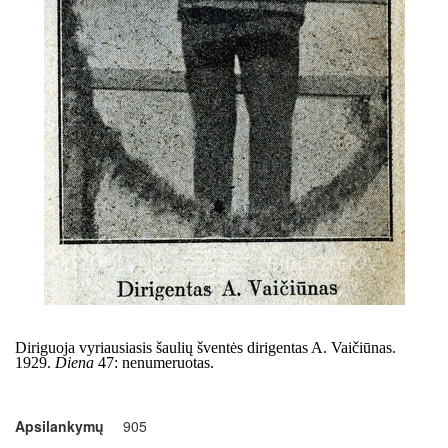
Diriguoja vyriausiasis šaulių šventė
s dirigentas A. Vai
čiū
nas.
1929.
Diena
47:
nenumeruotas.
Apsilankymų
905