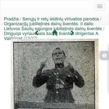
Toggl
naviga
Pradžia
/
Senųjų ir retų leidinių virtualios parodos
/
Organizacijų jubiliejinės dainų šventės. II dalis:
Lietuvos Šaulių sąjungos jubiliejinės dainų šventės
/
Diriguoja vyriausiasis šaulių šventės dirigentas A.
Vaičiūnas
[13/27]