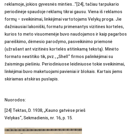
reklamoje, jokios gyvesnės minties…“[24], tačiau tarpukario
periodinėje spaudoje reklamų tikrai gausu. Viena iš reklamos
formų – sveikinimai, linkėjimai vartotojams Velykų proga. Jie
dažniausiai lakoniški, formatu primenantys vizitines korteles,
kurios to meto visuomenėje buvo naudojamos ir kaip pagarbos
pareiškimo, dėmesio parodymo, pasveikinimo priemonė
(užrašant ant vizitinės kortelės atitinkamą tekstą). Minėto
formato neatitiko tik, pvz., „Shell“ firmos palinkėjimai su
žaismingu piešiniu. Periodiniuose leidiniuose tokie sveikinimai,
linkėjimai buvo maketuojami pavieniai ir blokais. Kartais jiems
skiriamas atskiras puslapis.
Nuorodos:
[24] Tektas, D. 1938, „Kauno gatvėse prieš
Velykas“, Sekmadienis, nr. 16, p. 15.