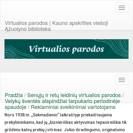
Toggl
naviga
Virtualios parodos | Kauno apskrities viešoji
Ąžuolyno biblioteka
Toggl
naviga
Pradžia
/
Senųjų ir retų leidinių virtualios parodos
/
Velykų šventės atspindžiai tarpukario periodinėje
spaudoje
/
Reklaminiai sveikinimai vartotojams
Nors 1938 m. „Sekmadienio“ laikraštyje priekaištaujama
prekybininkams, kad jų „biznieriškas aktyvumas tepasireiškia tik
grūdimu kalnų prekių į vitrinas. Jokio išradingumo, originalumo