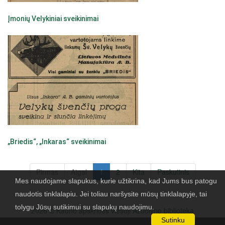
Įmonių Velykiniai sveikinimai
„Briedis“, „Inkaras“ sveikinimai
Pirmas
Atgal
1
2
Kita
Paskutinis
Mes naudojame slapukus, kurie užtikrina, kad Jums bus patogu
naudotis tinklalapiu. Jei toliau naršysite mūsų tinklalapyje, tai
tolygu Jūsų sutikimui su slapukų naudojimu.
2026 © Kauno apskrities viešoji Ažuolyno biblioteka
Sutinku